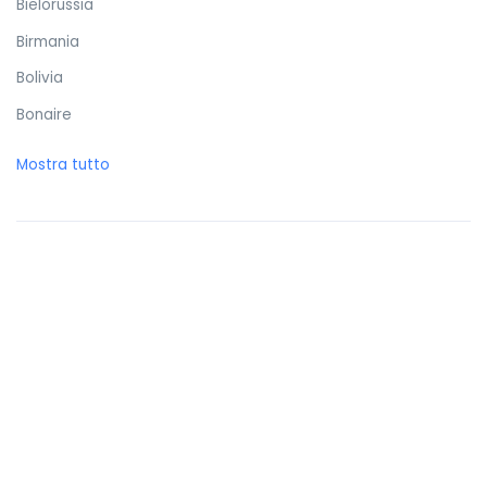
Bielorussia
Birmania
Bolivia
Bonaire
Bosnia ed Erzegovina
Mostra tutto
Botswana
Brasile
Brunei Darussalam
Bulgaria
Burkina Faso
Burundi
Cambogia
Camerun
Canada