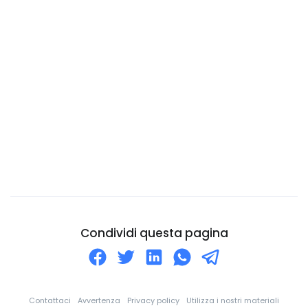
Capo Verde
Ciad
Cile
Cina
Cipro
Città del Vaticano
Colombia
Comore
Congo
Corea Del Nord
Condividi questa pagina
Corea Del Sud
Costa d'Avorio
Costa Rica
Contattaci
Avvertenza
Privacy policy
Utilizza i nostri materiali