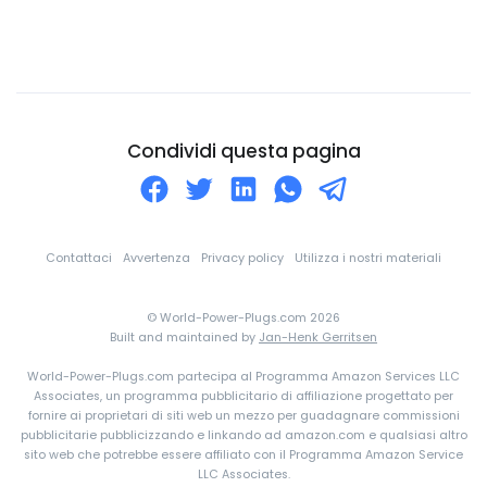
Colombia
Comore
Congo
Corea Del Nord
Condividi questa pagina
Corea Del Sud
Costa d'Avorio
Costa Rica
Contattaci
Avvertenza
Privacy policy
Utilizza i nostri materiali
Croazia
© World-Power-Plugs.com 2026
Cuba
Built and maintained by
Jan-Henk Gerritsen
Curaçao
World-Power-Plugs.com partecipa al Programma Amazon Services LLC
Danimarca
Associates, un programma pubblicitario di affiliazione progettato per
fornire ai proprietari di siti web un mezzo per guadagnare commissioni
Dominica
pubblicitarie pubblicizzando e linkando ad amazon.com e qualsiasi altro
sito web che potrebbe essere affiliato con il Programma Amazon Service
eSwatini
LLC Associates.