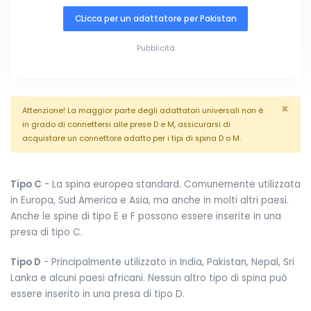
CLicca per un adattatore per Pakistan
Pubblicità
×
Attenzione! La maggior parte degli adattatori universali non è
in grado di connettersi alle prese D e M, assicurarsi di
acquistare un connettore adatto per i tipi di spina D o M.
Tipo C
- La spina europea standard. Comunemente utilizzata
in Europa, Sud America e Asia, ma anche in molti altri paesi.
Anche le spine di tipo E e F possono essere inserite in una
presa di tipo C.
Tipo D
- Principalmente utilizzato in India, Pakistan, Nepal, Sri
Lanka e alcuni paesi africani. Nessun altro tipo di spina può
essere inserito in una presa di tipo D.