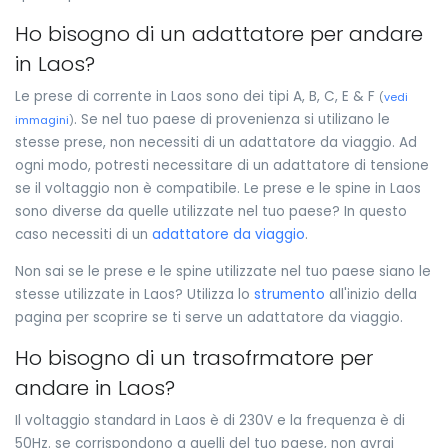
Ho bisogno di un adattatore per andare
in Laos?
Le prese di corrente in Laos sono dei tipi A, B, C, E & F
(
vedi
. Se nel tuo paese di provenienza si utilizano le
immagini
)
stesse prese, non necessiti di un adattatore da viaggio. Ad
ogni modo, potresti necessitare di un adattatore di tensione
se il voltaggio non è compatibile. Le prese e le spine in Laos
sono diverse da quelle utilizzate nel tuo paese? In questo
caso necessiti di un
adattatore da viaggio
.
Non sai se le prese e le spine utilizzate nel tuo paese siano le
stesse utilizzate in Laos? Utilizza lo
strumento
all'inizio della
pagina per scoprire se ti serve un adattatore da viaggio.
Ho bisogno di un trasofrmatore per
andare in Laos?
Il voltaggio standard in Laos è di 230V e la frequenza è di
50Hz. se corrispondono a quelli del tuo paese, non avrai