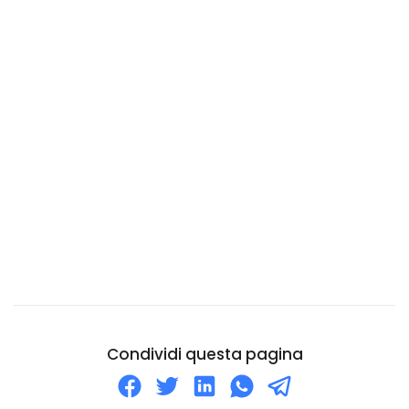
Camerun
Canada
Capo Verde
Ciad
Cile
Cina
Cipro
Città del Vaticano
Colombia
Comore
Congo
Corea Del Nord
Condividi questa pagina
Corea Del Sud
Costa d'Avorio