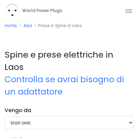
World Power Plugs
Home
Asia
Prese e Spine in Laos
Spine e prese elettriche in
Laos
Controlla se avrai bisogno di
un adattatore
Vengo da