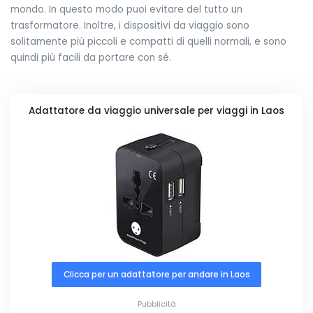
mondo. In questo modo puoi evitare del tutto un
trasformatore. Inoltre, i dispositivi da viaggio sono
solitamente più piccoli e compatti di quelli normali, e sono
quindi più facili da portare con sé.
Adattatore da viaggio universale per viaggi in Laos
Clicca per un adattatore per andare in Laos
Pubblicità