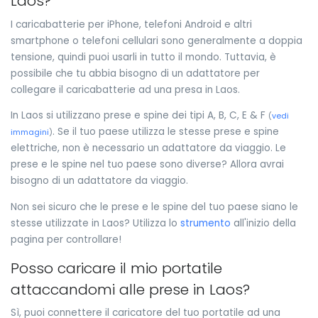
Laos?
I caricabatterie per iPhone, telefoni Android e altri
smartphone o telefoni cellulari sono generalmente a doppia
tensione, quindi puoi usarli in tutto il mondo. Tuttavia, è
possibile che tu abbia bisogno di un adattatore per
collegare il caricabatterie ad una presa in Laos.
In Laos si utilizzano prese e spine dei tipi A, B, C, E & F
(
vedi
. Se il tuo paese utilizza le stesse prese e spine
immagini
)
elettriche, non è necessario un adattatore da viaggio. Le
prese e le spine nel tuo paese sono diverse? Allora avrai
bisogno di un adattatore da viaggio.
Non sei sicuro che le prese e le spine del tuo paese siano le
stesse utilizzate in Laos? Utilizza lo
strumento
all'inizio della
pagina per controllare!
Posso caricare il mio portatile
attaccandomi alle prese in Laos?
Sì, puoi connettere il caricatore del tuo portatile ad una