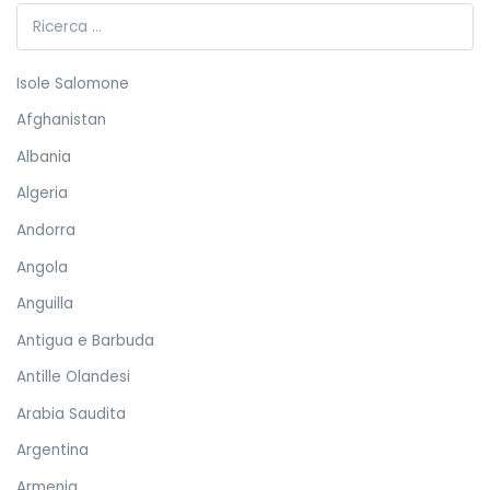
Isole Salomone
Afghanistan
Albania
Algeria
Andorra
Angola
Anguilla
Antigua e Barbuda
Antille Olandesi
Arabia Saudita
Argentina
Armenia