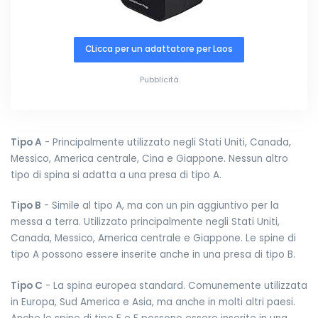
CLicca per un adattatore per Laos
Pubblicità
Tipo A
- Principalmente utilizzato negli Stati Uniti, Canada,
Messico, America centrale, Cina e Giappone. Nessun altro
tipo di spina si adatta a una presa di tipo A.
Tipo B
- Simile al tipo A, ma con un pin aggiuntivo per la
messa a terra. Utilizzato principalmente negli Stati Uniti,
Canada, Messico, America centrale e Giappone. Le spine di
tipo A possono essere inserite anche in una presa di tipo B.
Tipo C
- La spina europea standard. Comunemente utilizzata
in Europa, Sud America e Asia, ma anche in molti altri paesi.