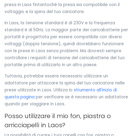
presa in Laos fintantoché la presa sia compatibile con il
voltaggio e la spina del tuo caricatore.
In Laos, la tensione standard è di 230V e la frequenza
standard è di 50Hz. La maggior parte dei caricabatterie per
portatili è progettata per essere compatibile con diversi
voltaggi (doppia tensione), quindi dovrebbero funzionare
con le prese in Laos senza problemi. Ma dovresti sempre
controllare i requisiti di tensione del caricabatterie del tuo
portatile prima di utilizzarlo in un altro paese.
Tuttavia, potrebbe essere necessario utilizzare un
adattatore per attaccare la spina del tuo caricatore nelle
prese utilizzate in Laos. Utilizza lo
strumento all'inizio di
questa pagina
per verificare se è necessario un adattatore
quando per viaggiare in Laos.
Posso utilizzare il mio fon, piastra o
arricciapelli in Laos?
La possibilità di curare i tuoi capelli con fon, piastra o