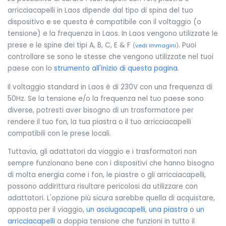
arricciacapelli in Laos dipende dal tipo di spina del tuo
dispositivo e se questa è compatibile con il voltaggio (o
tensione) e la frequenza in Laos. In Laos vengono utilizzate le
prese e le spine dei tipi A, B, C, E & F
. Puoi
(
vedi immagini
)
controllare se sono le stesse che vengono utilizzate nel tuoi
paese con lo
strumento all'inizio di questa pagina
.
Il voltaggio standard in Laos è di 230V con una frequenza di
50Hz. Se la tensione e/o la frequenza nel tuo paese sono
diverse, potresti aver bisogno di un trasformatore per
rendere il tuo fon, la tua piastra o il tuo arricciacapelli
compatibili con le prese locali.
Tuttavia, gli adattatori da viaggio e i trasformatori non
sempre funzionano bene con i dispositivi che hanno bisogno
di molta energia come i fon, le piastre o gli arricciacapelli,
possono addirittura risultare pericolosi da utilizzare con
adattatori. L'opzione più sicura sarebbe quella di acquistare,
apposta per il viaggio,
un asciugacapelli
,
una piastra
o
un
arricciacapelli
a doppia tensione che funzioni in tutto il