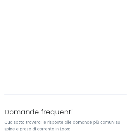
Domande frequenti
Qua sotto troverai le risposte alle domande più comuni su
spine e prese di corrente in Laos: