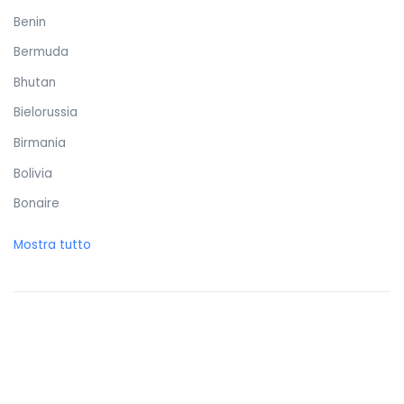
Benin
Bermuda
Bhutan
Bielorussia
Birmania
Bolivia
Bonaire
Bosnia ed Erzegovina
Mostra tutto
Botswana
Brasile
Brunei Darussalam
Bulgaria
Burkina Faso