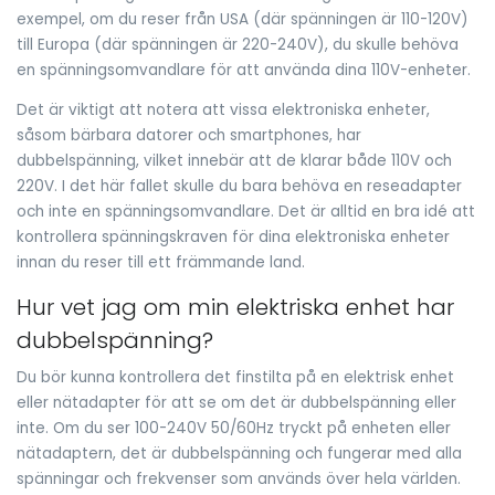
exempel, om du reser från USA (där spänningen är 110-120V)
till Europa (där spänningen är 220-240V), du skulle behöva
en spänningsomvandlare för att använda dina 110V-enheter.
Det är viktigt att notera att vissa elektroniska enheter,
såsom bärbara datorer och smartphones, har
dubbelspänning, vilket innebär att de klarar både 110V och
220V. I det här fallet skulle du bara behöva en reseadapter
och inte en spänningsomvandlare. Det är alltid en bra idé att
kontrollera spänningskraven för dina elektroniska enheter
innan du reser till ett främmande land.
Hur vet jag om min elektriska enhet har
dubbelspänning?
Du bör kunna kontrollera det finstilta på en elektrisk enhet
eller nätadapter för att se om det är dubbelspänning eller
inte. Om du ser 100-240V 50/60Hz tryckt på enheten eller
nätadaptern, det är dubbelspänning och fungerar med alla
spänningar och frekvenser som används över hela världen.