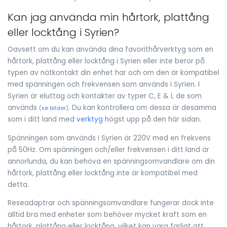
Kan jag använda min hårtork, plattång
eller locktång i Syrien?
Oavsett om du kan använda dina favorithårverktyg som en
hårtork, plattång eller locktång i Syrien eller inte beror på
typen av nätkontakt din enhet har och om den är kompatibel
med spänningen och frekvensen som används i Syrien. I
Syrien är eluttag och kontakter av typer C, E & L de som
används
. Du kan kontrollera om dessa är desamma
(
se bilder
)
som i ditt land med
verktyg
högst upp på den här sidan.
Spänningen som används i Syrien är 220V med en frekvens
på 50Hz. Om spänningen och/eller frekvensen i ditt land är
annorlunda, du kan behöva en spänningsomvandlare om din
hårtork, plattång eller locktång inte är kompatibel med
detta.
Reseadaptrar och spänningsomvandlare fungerar dock inte
alltid bra med enheter som behöver mycket kraft som en
hårtork, plattång eller locktång, vilket kan vara farligt att