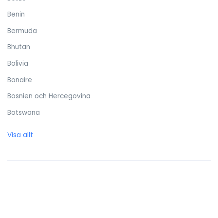
Benin
Bermuda
Bhutan
Bolivia
Bonaire
Bosnien och Hercegovina
Botswana
Brasilien
Visa allt
Brittiska Jungfruöarna
Brunei Darussalam
Bulgarien
Burkina Faso
Burundi