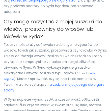
Użyj
narzędzia znajdującego się u góry strony
, by sprawdzić,
czy podczas podróży do Syria będziesz potrzebować
adaptera.
Czy mogę korzystać z mojej suszarki do
włosów, prostownicy do włosów lub
lokówki w Syria?
To, czy możesz używać swoich ulubionych przyborów do
włosów, takich jak suszarka, prostownica czy lokówka w Syria,
zależy od rodzaju wtyczki zasilania Twoich urządzeń i tego,
czy są one kompatybilne z napięciem i częstotliwością
używaną w Syria. W Syria wykorzystuje się gniazdka
elektryczne i wtyczki zasilania typu typów C, E & L
(
zobacz
. Możesz sprawdzić, czy są one takie same jak w
zdjęcia
)
Twoim kraju korzystając z
narzędzia znajdującego się u góry
strony
.
W Syria napięcie wynosi 220V, a częstotliwość 50Hz. Jeśli
napięcie i/lub częstotliwość w Twoim kraju są inne, możesz
potrzebować konwertera, w przypadku gdy Twoja suszarka,