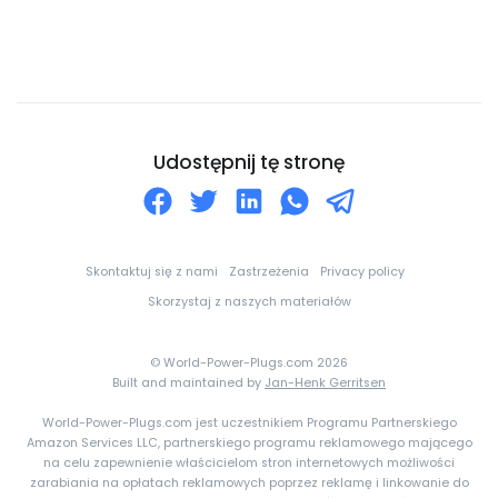
Czechy
Dania
Dominika
Dominikana
Dżibuti
Udostępnij tę stronę
Egipt
Ekwador
Erytrea
Skontaktuj się z nami
Zastrzeżenia
Privacy policy
Estonia
Skorzystaj z naszych materiałów
Eswatini
© World-Power-Plugs.com 2026
Etiopia
Built and maintained by
Jan-Henk Gerritsen
Falklandy
World-Power-Plugs.com jest uczestnikiem Programu Partnerskiego
Amazon Services LLC, partnerskiego programu reklamowego mającego
Fidżi
na celu zapewnienie właścicielom stron internetowych możliwości
zarabiania na opłatach reklamowych poprzez reklamę i linkowanie do
Filipiny