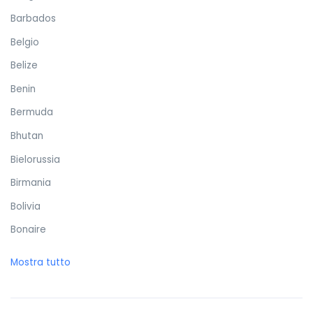
Barbados
Belgio
Belize
Benin
Bermuda
Bhutan
Bielorussia
Birmania
Bolivia
Bonaire
Bosnia ed Erzegovina
Mostra tutto
Botswana
Brasile