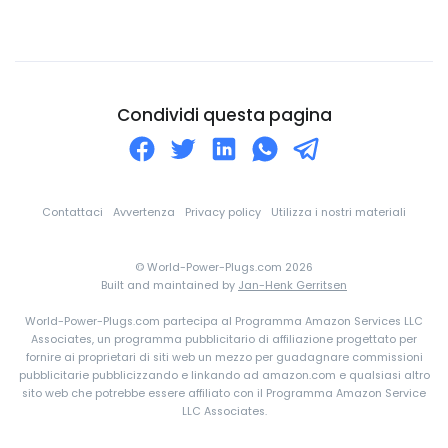
Colombia
Comore
Congo
Corea Del Nord
Condividi questa pagina
Corea Del Sud
Costa d'Avorio
Costa Rica
Contattaci
Avvertenza
Privacy policy
Utilizza i nostri materiali
Croazia
© World-Power-Plugs.com 2026
Cuba
Built and maintained by
Jan-Henk Gerritsen
Curaçao
World-Power-Plugs.com partecipa al Programma Amazon Services LLC
Danimarca
Associates, un programma pubblicitario di affiliazione progettato per
fornire ai proprietari di siti web un mezzo per guadagnare commissioni
Dominica
pubblicitarie pubblicizzando e linkando ad amazon.com e qualsiasi altro
sito web che potrebbe essere affiliato con il Programma Amazon Service
eSwatini
LLC Associates.
Ecuador