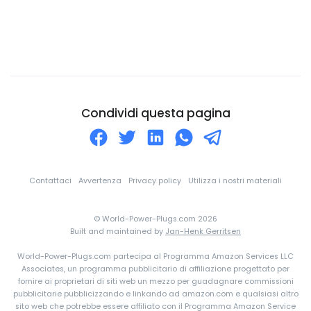
Città del Vaticano
Colombia
Comore
Congo
Corea Del Nord
Condividi questa pagina
Corea Del Sud
Costa d'Avorio
Costa Rica
Contattaci
Avvertenza
Privacy policy
Utilizza i nostri materiali
Croazia
© World-Power-Plugs.com 2026
Cuba
Built and maintained by
Jan-Henk Gerritsen
Curaçao
World-Power-Plugs.com partecipa al Programma Amazon Services LLC
Danimarca
Associates, un programma pubblicitario di affiliazione progettato per
fornire ai proprietari di siti web un mezzo per guadagnare commissioni
Dominica
pubblicitarie pubblicizzando e linkando ad amazon.com e qualsiasi altro
sito web che potrebbe essere affiliato con il Programma Amazon Service