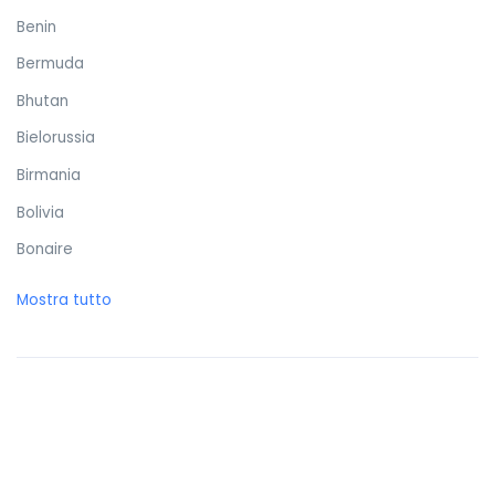
Benin
Bermuda
Bhutan
Bielorussia
Birmania
Bolivia
Bonaire
Bosnia ed Erzegovina
Mostra tutto
Botswana
Brasile
Brunei Darussalam
Bulgaria
Burkina Faso