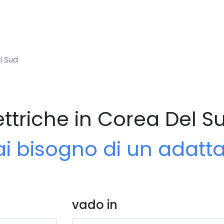
l Sud
ettriche in Corea Del S
ai bisogno di un adatt
vado in