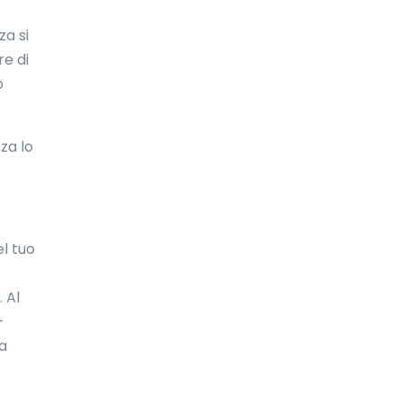
Costa d'Avorio
za si
re di
Costa Rica
o
Croazia
Cuba
zza lo
Curaçao
Danimarca
el tuo
Dominica
eSwatini
 Al
Ecuador
-
la
Egitto
El Salvador