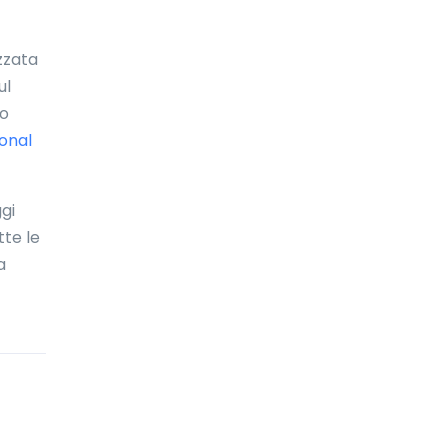
Bolivia
Bonaire
zzata
ul
Bosnia ed Erzegovina
mo
Botswana
ional
Brasile
ggi
Brunei Darussalam
tte le
Bulgaria
a
Burkina Faso
Burundi
Cambogia
Camerun