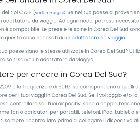
dei tipi C & F
. Se nel tuo paese di provenien
(
vedi immagini
)
 un adattatore da viaggio. Ad ogni modo, potresti necessita
on è compatibile. Le prese e le spine in Corea Del Sud son
 In questo caso necessiti di un
adattatore da viaggio
.
 tuo paese siano le stesse utilizzate in Corea Del Sud? Utili
ire se ti serve un adattatore da viaggio.
tore per andare in Corea Del Sud?
 220V e la frequenza è di 60Hz. se corrispondono a quelli d
 per i tuoi viaggi in Corea Del Sud. Se il voltaggio e/o la
ti controllare se i tuoi dispositivi sono a doppia tensione.
ome fon o caricatori per portatili, telefoni, iPad, tablet o e
 sempre ricontrollare prima di collegare il dispositivo al