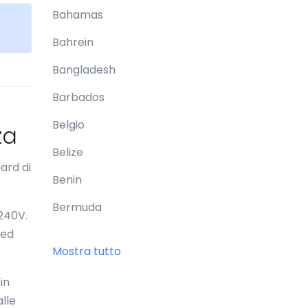
Bahamas
Bahrein
Bangladesh
Barbados
Belgio
za
Belize
ard di
Benin
Bermuda
-240V.
 ed
Bhutan
Mostra tutto
Bielorussia
in
Birmania
lle