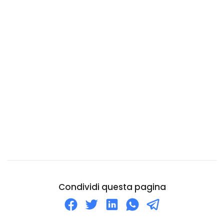
Canada
Capo Verde
Ciad
Cile
Cina
Cipro
Città del Vaticano
Colombia
Comore
Congo
Corea Del Nord
Condividi questa pagina
Corea Del Sud
Costa d'Avorio