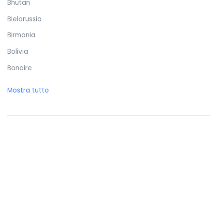
Bhutan
Bielorussia
Birmania
Bolivia
Bonaire
Bosnia ed Erzegovina
Mostra tutto
Botswana
Brasile
Brunei Darussalam
Bulgaria
Burkina Faso
Burundi
Cambogia
Camerun