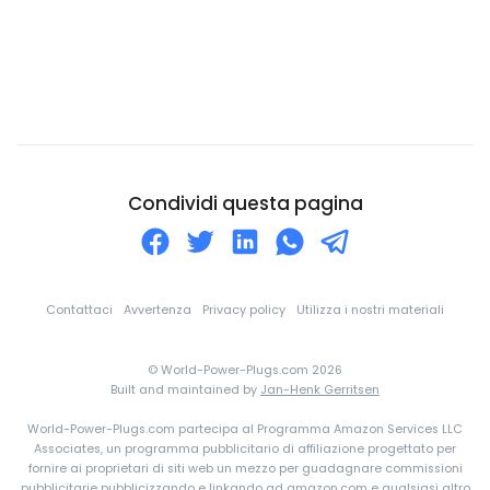
Cipro
Città del Vaticano
Colombia
Comore
Congo
Corea Del Nord
Condividi questa pagina
Corea Del Sud
Costa d'Avorio
Costa Rica
Contattaci
Avvertenza
Privacy policy
Utilizza i nostri materiali
Croazia
© World-Power-Plugs.com 2026
Cuba
Built and maintained by
Jan-Henk Gerritsen
Curaçao
World-Power-Plugs.com partecipa al Programma Amazon Services LLC
Danimarca
Associates, un programma pubblicitario di affiliazione progettato per
fornire ai proprietari di siti web un mezzo per guadagnare commissioni
Dominica
pubblicitarie pubblicizzando e linkando ad amazon.com e qualsiasi altro