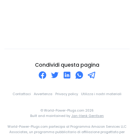
Cina
Cipro
Città del Vaticano
Colombia
Comore
Congo
Corea Del Nord
Condividi questa pagina
Corea Del Sud
Costa d'Avorio
Costa Rica
Contattaci
Avvertenza
Privacy policy
Utilizza i nostri materiali
Croazia
© World-Power-Plugs.com 2026
Cuba
Built and maintained by
Jan-Henk Gerritsen
Curaçao
World-Power-Plugs.com partecipa al Programma Amazon Services LLC
Danimarca
Associates, un programma pubblicitario di affiliazione progettato per