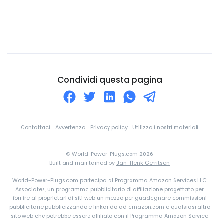
Città del Vaticano
Colombia
Comore
Congo
Corea Del Nord
Condividi questa pagina
Corea Del Sud
Costa d'Avorio
Costa Rica
Contattaci
Avvertenza
Privacy policy
Utilizza i nostri materiali
Croazia
© World-Power-Plugs.com 2026
Cuba
Built and maintained by
Jan-Henk Gerritsen
Curaçao
World-Power-Plugs.com partecipa al Programma Amazon Services LLC
Danimarca
Associates, un programma pubblicitario di affiliazione progettato per
fornire ai proprietari di siti web un mezzo per guadagnare commissioni
Dominica
pubblicitarie pubblicizzando e linkando ad amazon.com e qualsiasi altro
sito web che potrebbe essere affiliato con il Programma Amazon Service