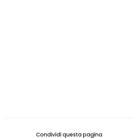
Cambogia
Camerun
Canada
Capo Verde
Ciad
Cile
Cina
Cipro
Città del Vaticano
Colombia
Comore
Congo
Corea Del Nord
Condividi questa pagina