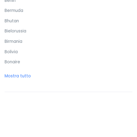
Benin
Bermuda
Bhutan
Bielorussia
Birmania
Bolivia
Bonaire
Bosnia ed Erzegovina
Mostra tutto
Botswana
Brasile
Brunei Darussalam
Bulgaria
Burkina Faso
Burundi