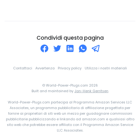
Colombia
Comore
Congo
Corea Del Nord
Condividi questa pagina
Corea Del Sud
Costa d'Avorio
Costa Rica
Contattaci
Avvertenza
Privacy policy
Utilizza i nostri materiali
Croazia
© World-Power-Plugs.com 2026
Cuba
Built and maintained by
Jan-Henk Gerritsen
Curaçao
World-Power-Plugs.com partecipa al Programma Amazon Services LLC
Danimarca
Associates, un programma pubblicitario di affiliazione progettato per
fornire ai proprietari di siti web un mezzo per guadagnare commissioni
Dominica
pubblicitarie pubblicizzando e linkando ad amazon.com e qualsiasi altro
sito web che potrebbe essere affiliato con il Programma Amazon Service
eSwatini
LLC Associates.
Ecuador