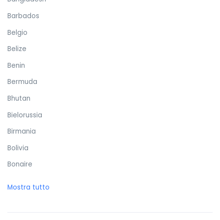
Barbados
Belgio
Belize
Benin
Bermuda
Bhutan
Bielorussia
Birmania
Bolivia
Bonaire
Bosnia ed Erzegovina
Mostra tutto
Botswana
Brasile