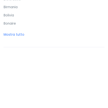
Birmania
Bolivia
Bonaire
Bosnia ed Erzegovina
Mostra tutto
Botswana
Brasile
Brunei Darussalam
Bulgaria
Burkina Faso
Burundi
Cambogia
Camerun
Canada