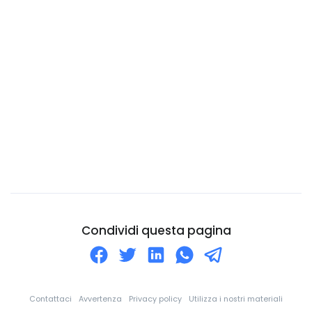
Capo Verde
Ciad
Cile
Cina
Cipro
Città del Vaticano
Colombia
Comore
Congo
Corea Del Nord
Condividi questa pagina
Corea Del Sud
Costa d'Avorio
Costa Rica
Contattaci
Avvertenza
Privacy policy
Utilizza i nostri materiali