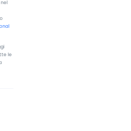
 nel
Bolivia
Bonaire
mo
ional
Bosnia ed Erzegovina
Botswana
ggi
Brasile
tte le
a
Brunei Darussalam
Bulgaria
Burkina Faso
Burundi
Cambogia
Camerun