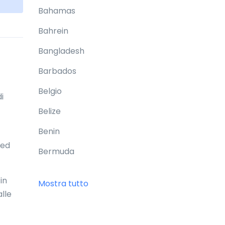
Bahamas
Bahrein
Bangladesh
Barbados
Belgio
i
Belize
Benin
 ed
Bermuda
Bhutan
in
Mostra tutto
Bielorussia
lle
Birmania