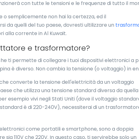
nzionerà con tutte le tensioni e le frequenze di tutto il mo
ne o semplicemente non hai la certezza, ed il
i da quelli del tuo paese, dovresti ultilizzare un
trasform
ri alla corrente in Al Kuwait.
attatore e trasformatore?
e ti permette di collegare i tuoi dispositivi elettronici a 
 spina è diverso. Non cambia la tensione (o voltaggio) in en
che converte la tensione dell'elettricità da un voltaggio
 paese che utilizza una tensione standard diversa da quella
per esempio vivi negli Stati Uniti (dove il voltaggio standar
io standard è di 220-240V), necessiterai di un trasformato
 elettronici come portatili e smartphone, sono a doppia
re sia 110V che 220V. In questo caso, ti servirebbe solo un