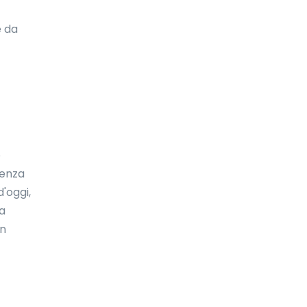
Costa d'Avorio
e da
Costa Rica
Croazia
Cuba
Curaçao
o
Danimarca
uenza
Dominica
d'oggi,
 a
eSwatini
un
Ecuador
Egitto
El Salvador