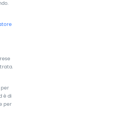
ndo.
Emirati Arabi Uniti
Eritrea
atore
Estonia
Etiopia
Fiji
prese
trata.
Filippine
Finlandia
 per
Francia
d è di
re per
Gabon
Galles
Gambia