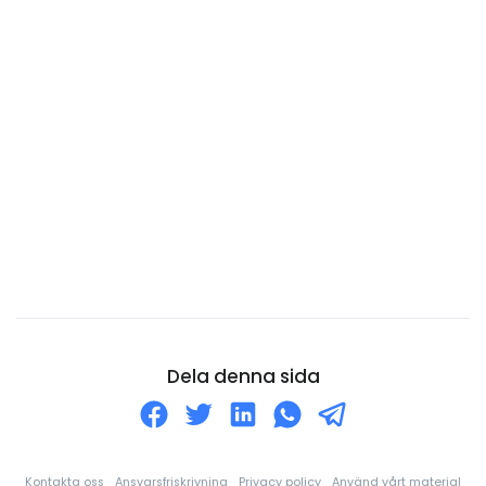
Cocos (Keeling) öarna
Colombia
Cooköarna
Costa Rica
Curaçao
Cypern
Danmark
Djibouti
Dominica
Dominikanska republiken
Ecuador
Dela denna sida
Egyptien
Ekvatorialguinea
El Salvador
Kontakta oss
Ansvarsfriskrivning
Privacy policy
Använd vårt material