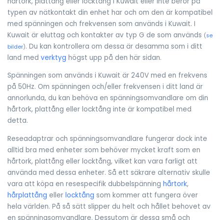
hårtork, plattång eller locktång i Kuwait eller inte beror på
typen av nätkontakt din enhet har och om den är kompatibel
med spänningen och frekvensen som används i Kuwait. I
Kuwait är eluttag och kontakter av typ G de som används
(
se
. Du kan kontrollera om dessa är desamma som i ditt
bilder
)
land med
verktyg
högst upp på den här sidan.
Spänningen som används i Kuwait är 240V med en frekvens
på 50Hz. Om spänningen och/eller frekvensen i ditt land är
annorlunda, du kan behöva en spänningsomvandlare om din
hårtork, plattång eller locktång inte är kompatibel med
detta.
Reseadaptrar och spänningsomvandlare fungerar dock inte
alltid bra med enheter som behöver mycket kraft som en
hårtork, plattång eller locktång, vilket kan vara farligt att
använda med dessa enheter. Så ett säkrare alternativ skulle
vara att köpa en resespecifik dubbelspänning
hårtork
,
hårplattång
eller
locktång
som kommer att fungera över
hela världen. På så sätt slipper du helt och hållet behovet av
en spänningsomvandlare. Dessutom är dessa små och