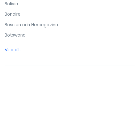
Bolivia
Bonaire
Bosnien och Hercegovina
Botswana
Brasilien
Visa allt
Brittiska Jungfruöarna
Brunei Darussalam
Bulgarien
Burkina Faso
Burundi
Caymanöarna
Centralafrikanska republiken
Chile