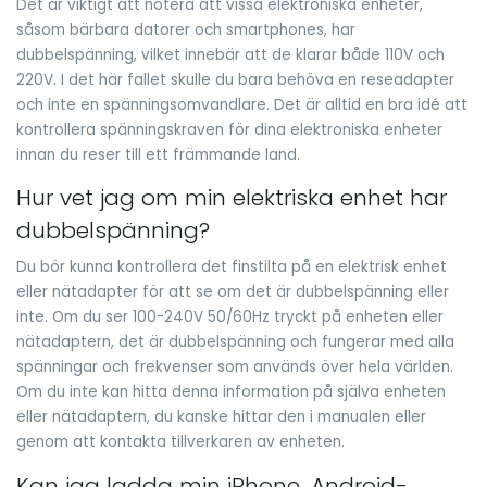
Det är viktigt att notera att vissa elektroniska enheter,
såsom bärbara datorer och smartphones, har
dubbelspänning, vilket innebär att de klarar både 110V och
220V. I det här fallet skulle du bara behöva en reseadapter
och inte en spänningsomvandlare. Det är alltid en bra idé att
kontrollera spänningskraven för dina elektroniska enheter
innan du reser till ett främmande land.
Hur vet jag om min elektriska enhet har
dubbelspänning?
Du bör kunna kontrollera det finstilta på en elektrisk enhet
eller nätadapter för att se om det är dubbelspänning eller
inte. Om du ser 100-240V 50/60Hz tryckt på enheten eller
nätadaptern, det är dubbelspänning och fungerar med alla
spänningar och frekvenser som används över hela världen.
Om du inte kan hitta denna information på själva enheten
eller nätadaptern, du kanske hittar den i manualen eller
genom att kontakta tillverkaren av enheten.
Kan jag ladda min iPhone, Android-