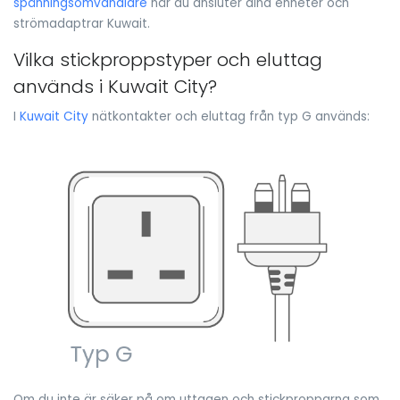
spänningsomvandlare
när du ansluter dina enheter och
strömadaptrar Kuwait.
Vilka stickproppstyper och eluttag
används i Kuwait City?
I
Kuwait City
nätkontakter och eluttag från typ G används:
Om du inte är säker på om uttagen och stickpropparna som