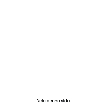
Centralafrikanska republiken
Chile
Cocos (Keeling) öarna
Colombia
Cooköarna
Costa Rica
Curaçao
Cypern
Danmark
Djibouti
Dominica
Dominikanska republiken
Ecuador
Dela denna sida