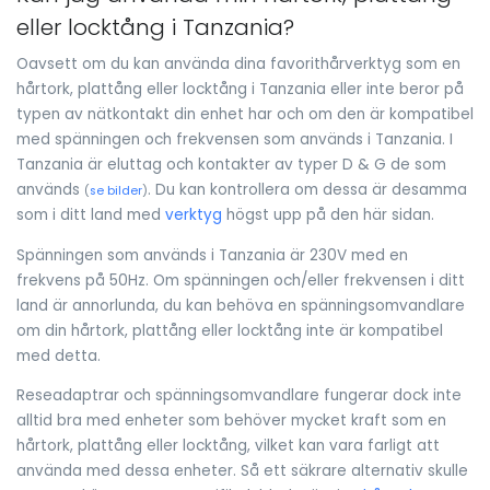
eller locktång i Tanzania?
Oavsett om du kan använda dina favorithårverktyg som en
hårtork, plattång eller locktång i Tanzania eller inte beror på
typen av nätkontakt din enhet har och om den är kompatibel
med spänningen och frekvensen som används i Tanzania. I
Tanzania är eluttag och kontakter av typer D & G de som
används
. Du kan kontrollera om dessa är desamma
(
se bilder
)
som i ditt land med
verktyg
högst upp på den här sidan.
Spänningen som används i Tanzania är 230V med en
frekvens på 50Hz. Om spänningen och/eller frekvensen i ditt
land är annorlunda, du kan behöva en spänningsomvandlare
om din hårtork, plattång eller locktång inte är kompatibel
med detta.
Reseadaptrar och spänningsomvandlare fungerar dock inte
alltid bra med enheter som behöver mycket kraft som en
hårtork, plattång eller locktång, vilket kan vara farligt att
använda med dessa enheter. Så ett säkrare alternativ skulle