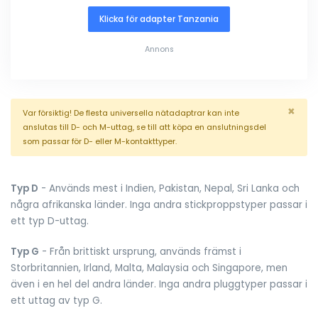
Klicka för adapter Tanzania
Annons
×
Var försiktig! De flesta universella nätadaptrar kan inte
anslutas till D- och M-uttag, se till att köpa en anslutningsdel
som passar för D- eller M-kontakttyper.
Typ D
- Används mest i Indien, Pakistan, Nepal, Sri Lanka och
några afrikanska länder. Inga andra stickproppstyper passar i
ett typ D-uttag.
Typ G
- Från brittiskt ursprung, används främst i
Storbritannien, Irland, Malta, Malaysia och Singapore, men
även i en hel del andra länder. Inga andra pluggtyper passar i
ett uttag av typ G.