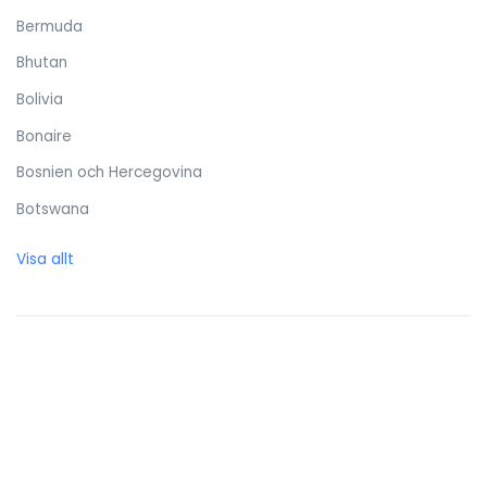
Bermuda
Bhutan
Bolivia
Bonaire
Bosnien och Hercegovina
Botswana
Brasilien
Visa allt
Brittiska Jungfruöarna
Brunei Darussalam
Bulgarien
Burkina Faso
Burundi
Caymanöarna