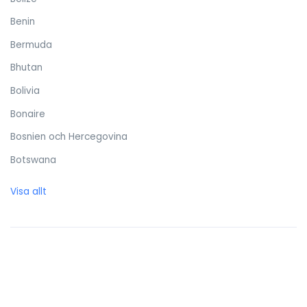
Benin
Bermuda
Bhutan
Bolivia
Bonaire
Bosnien och Hercegovina
Botswana
Brasilien
Visa allt
Brittiska Jungfruöarna
Brunei Darussalam
Bulgarien
Burkina Faso
Burundi