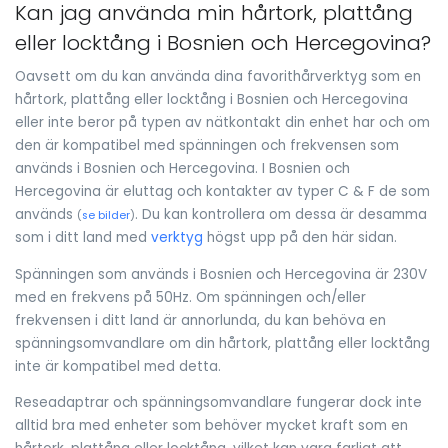
Kan jag använda min hårtork, plattång
eller locktång i Bosnien och Hercegovina?
Oavsett om du kan använda dina favorithårverktyg som en
hårtork, plattång eller locktång i Bosnien och Hercegovina
eller inte beror på typen av nätkontakt din enhet har och om
den är kompatibel med spänningen och frekvensen som
används i Bosnien och Hercegovina. I Bosnien och
Hercegovina är eluttag och kontakter av typer C & F de som
används
. Du kan kontrollera om dessa är desamma
(
se bilder
)
som i ditt land med
verktyg
högst upp på den här sidan.
Spänningen som används i Bosnien och Hercegovina är 230V
med en frekvens på 50Hz. Om spänningen och/eller
frekvensen i ditt land är annorlunda, du kan behöva en
spänningsomvandlare om din hårtork, plattång eller locktång
inte är kompatibel med detta.
Reseadaptrar och spänningsomvandlare fungerar dock inte
alltid bra med enheter som behöver mycket kraft som en