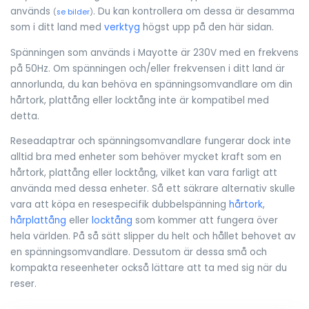
används
. Du kan kontrollera om dessa är desamma
(
se bilder
)
som i ditt land med
verktyg
högst upp på den här sidan.
Spänningen som används i Mayotte är 230V med en frekvens
på 50Hz. Om spänningen och/eller frekvensen i ditt land är
annorlunda, du kan behöva en spänningsomvandlare om din
hårtork, plattång eller locktång inte är kompatibel med
detta.
Reseadaptrar och spänningsomvandlare fungerar dock inte
alltid bra med enheter som behöver mycket kraft som en
hårtork, plattång eller locktång, vilket kan vara farligt att
använda med dessa enheter. Så ett säkrare alternativ skulle
vara att köpa en resespecifik dubbelspänning
hårtork
,
hårplattång
eller
locktång
som kommer att fungera över
hela världen. På så sätt slipper du helt och hållet behovet av
en spänningsomvandlare. Dessutom är dessa små och
kompakta reseenheter också lättare att ta med sig när du
reser.