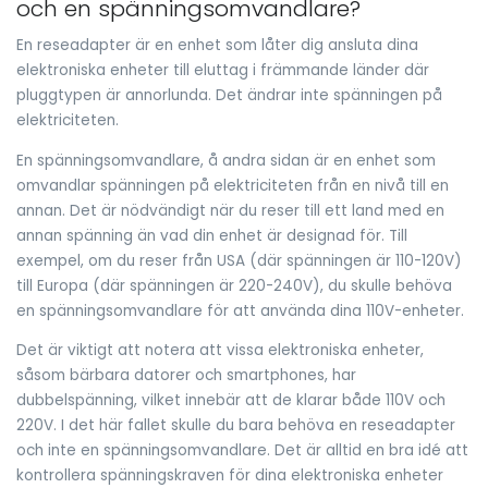
och en spänningsomvandlare?
En reseadapter är en enhet som låter dig ansluta dina
elektroniska enheter till eluttag i främmande länder där
pluggtypen är annorlunda. Det ändrar inte spänningen på
elektriciteten.
En spänningsomvandlare, å andra sidan är en enhet som
omvandlar spänningen på elektriciteten från en nivå till en
annan. Det är nödvändigt när du reser till ett land med en
annan spänning än vad din enhet är designad för. Till
exempel, om du reser från USA (där spänningen är 110-120V)
till Europa (där spänningen är 220-240V), du skulle behöva
en spänningsomvandlare för att använda dina 110V-enheter.
Det är viktigt att notera att vissa elektroniska enheter,
såsom bärbara datorer och smartphones, har
dubbelspänning, vilket innebär att de klarar både 110V och
220V. I det här fallet skulle du bara behöva en reseadapter
och inte en spänningsomvandlare. Det är alltid en bra idé att
kontrollera spänningskraven för dina elektroniska enheter