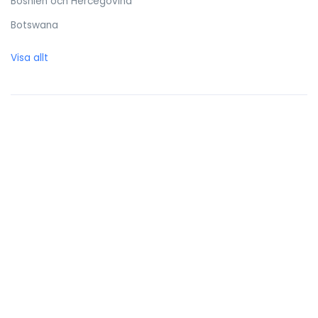
Bosnien och Hercegovina
Botswana
Brasilien
Visa allt
Brittiska Jungfruöarna
Brunei Darussalam
Bulgarien
Burkina Faso
Burundi
Caymanöarna
Centralafrikanska republiken
Chile
Cocos (Keeling) öarna
Colombia
Cooköarna