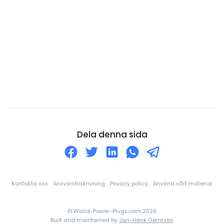
Costa Rica
Curaçao
Cypern
Danmark
Djibouti
Dominica
Dominikanska republiken
Ecuador
Dela denna sida
Egyptien
Ekvatorialguinea
El Salvador
Kontakta oss
Ansvarsfriskrivning
Privacy policy
Använd vårt material
Elfenbenskusten
© World-Power-Plugs.com 2026
England
Built and maintained by
Jan-Henk Gerritsen