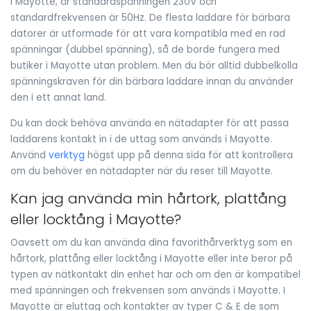
I Mayotte, är standardspänningen 230V och
standardfrekvensen är 50Hz. De flesta laddare för bärbara
datorer är utformade för att vara kompatibla med en rad
spänningar (dubbel spänning), så de borde fungera med
butiker i Mayotte utan problem. Men du bör alltid dubbelkolla
spänningskraven för din bärbara laddare innan du använder
den i ett annat land.
Du kan dock behöva använda en nätadapter för att passa
laddarens kontakt in i de uttag som används i Mayotte.
Använd
verktyg
högst upp på denna sida för att kontrollera
om du behöver en nätadapter när du reser till Mayotte.
Kan jag använda min hårtork, plattång
eller locktång i Mayotte?
Oavsett om du kan använda dina favorithårverktyg som en
hårtork, plattång eller locktång i Mayotte eller inte beror på
typen av nätkontakt din enhet har och om den är kompatibel
med spänningen och frekvensen som används i Mayotte. I
Mayotte är eluttag och kontakter av typer C & E de som