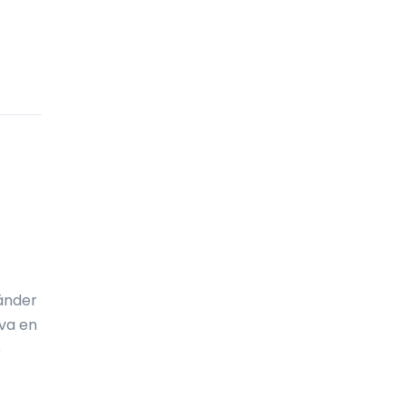
Cocos (Keeling) öarna
Colombia
Cooköarna
Costa Rica
Curaçao
Cypern
Danmark
Djibouti
Dominica
vänder
va en
Dominikanska republiken
e
Ecuador
Egyptien