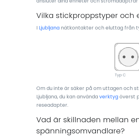
ansluter dina enheter och strömadaptrar 
Vilka stickproppstyper och 
I
Ljubljana
nätkontakter och eluttag från t
Om du inte är säker på om uttagen och s
Ljubljana, du kan använda
verktyg
överst p
reseadapter.
Vad är skillnaden mellan e
spänningsomvandlare?