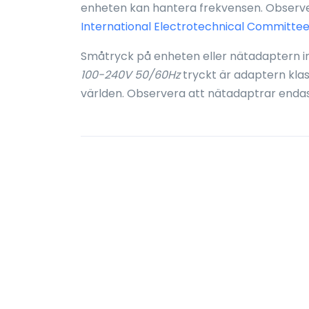
enheten kan hantera frekvensen. Observer
International Electrotechnical Committee
Småtryck på enheten eller nätadaptern i
100-240V 50/60Hz
tryckt är adaptern kla
världen. Observera att nätadaptrar enda