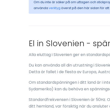
Om du inte är säker på om uttagen och stickpr
använda
verktyg
överst på den här sidan för at
El in Slovenien - sp
Alla eluttag i Slovenien ger en standard
Du kan använda all din utrustning i Slove
Detta är fallet i de flesta av Europa, Austr
Om standardspänningen i ditt land är i inte
Sydamerika) kan du behöva en spänningso
Standardfrekvensen i Slovenien är 50Hz. O
ditt hemland, var försiktig när du ansluter