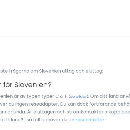
ste frågorna om Slovenien uttag och eluttag:
 för Slovenien?
enien är av typen typer C & F
. Om ditt land an
(
se bilder
)
er du ingen reseadapter. Du kan dock fortfarande behö
nnorlunda. Är eluttagen och strömkontakter inkopplad
itt land? I så fall behöver du en
reseadapter
.