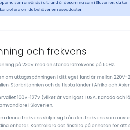
opparna som används i ditt land är desamma som i Slovenien, du kan
t kontrollera om du behöver en reseadapter.
änning och frekvens
spänning på 230V med en standardfrekvens på 50Hz.
nien om uttagsspänningen i ditt eget land är mellan 220V-
alien, Storbritannien och de flesta länder i Afrika och Asien
rvallet 100V-127V (vilket är vanligast i USA, Kanada och lä
mvandlare i Slovenien.
m denna frekvens skiljer sig från den frekvens som använ
 dina enheter. Kontrollera det finstilta på enheten för att