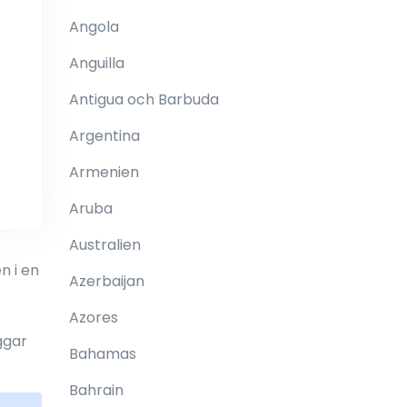
Angola
Anguilla
Antigua och Barbuda
Argentina
Armenien
Aruba
Australien
n i en
Azerbaijan
Azores
ggar
Bahamas
Bahrain