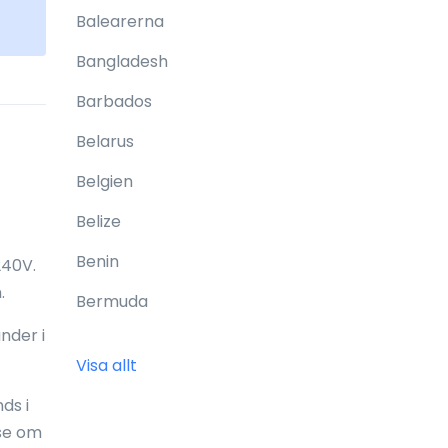
Balearerna
Bangladesh
Barbados
Belarus
Belgien
Belize
Benin
240V.
.
Bermuda
nder i
Bhutan
Visa allt
Bolivia
ds i
Bonaire
 se om