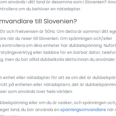
som används i ditt land är desamma som i Slovenien? An
ontrollera om du behöver en nätadapter.
vandlare till Slovenien?
0V och frekvensen är 50Hz. Om detta är samma i ditt eg
e när du reser till Slovenien. Om spänningen och/eller
du kontrollera om dina enheter har dubbelspänning. Nuför
ylingsverktyg eller laddare för en bärbar dator, telefon,
ng, men du bör alltid dubbelkolla detta innan du använder
 en enhet eller nätadapter för att se om det är dubbelspä
ryckt på enheten eller nätadaptern, det är dubbelspänni
ser som används över hela världen.
ubbelspänning eller om du är osäker, och spänningen och/
tt eget land, du bör använda en
spänningsomvandlare
när 