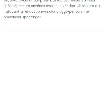
50/60Hz
tryckt är adaptern klassad att fungera på alla
spänningar som används över hela världen. Observera att
nätadaptrar endast omvandlar pluggtyper och inte
omvandlar spänningar.