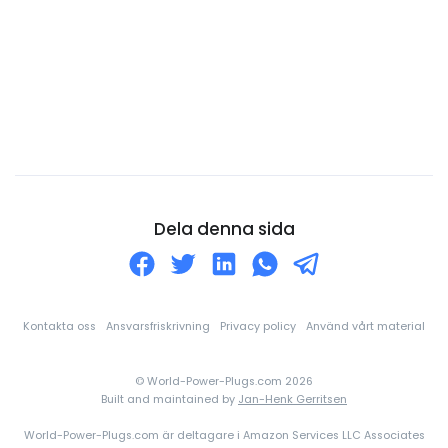
Curaçao
Cypern
Danmark
Djibouti
Dominica
Dominikanska republiken
Ecuador
Dela denna sida
Egyptien
Ekvatorialguinea
El Salvador
Kontakta oss
Ansvarsfriskrivning
Privacy policy
Använd vårt material
Elfenbenskusten
© World-Power-Plugs.com 2026
England
Built and maintained by
Jan-Henk Gerritsen
Eritrea
World-Power-Plugs.com är deltagare i Amazon Services LLC Associates