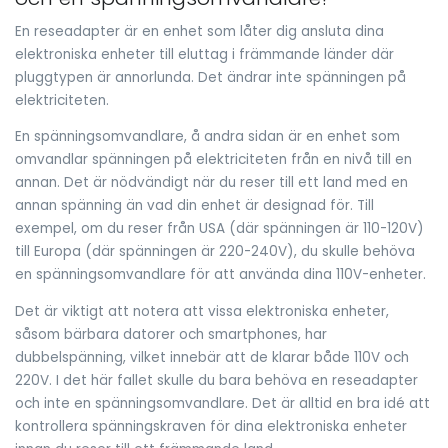
En reseadapter är en enhet som låter dig ansluta dina
elektroniska enheter till eluttag i främmande länder där
pluggtypen är annorlunda. Det ändrar inte spänningen på
elektriciteten.
En spänningsomvandlare, å andra sidan är en enhet som
omvandlar spänningen på elektriciteten från en nivå till en
annan. Det är nödvändigt när du reser till ett land med en
annan spänning än vad din enhet är designad för. Till
exempel, om du reser från USA (där spänningen är 110-120V)
till Europa (där spänningen är 220-240V), du skulle behöva
en spänningsomvandlare för att använda dina 110V-enheter.
Det är viktigt att notera att vissa elektroniska enheter,
såsom bärbara datorer och smartphones, har
dubbelspänning, vilket innebär att de klarar både 110V och
220V. I det här fallet skulle du bara behöva en reseadapter
och inte en spänningsomvandlare. Det är alltid en bra idé att
kontrollera spänningskraven för dina elektroniska enheter