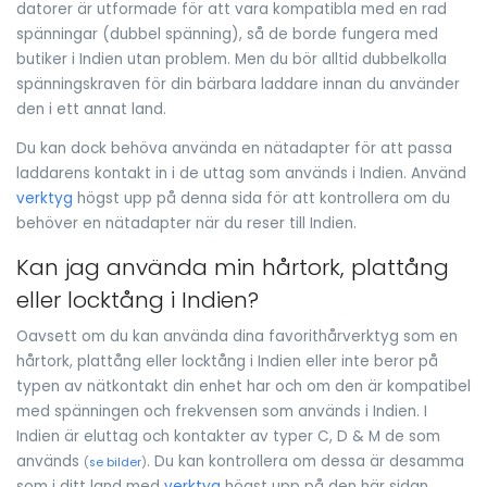
datorer är utformade för att vara kompatibla med en rad
spänningar (dubbel spänning), så de borde fungera med
butiker i Indien utan problem. Men du bör alltid dubbelkolla
spänningskraven för din bärbara laddare innan du använder
den i ett annat land.
Du kan dock behöva använda en nätadapter för att passa
laddarens kontakt in i de uttag som används i Indien. Använd
verktyg
högst upp på denna sida för att kontrollera om du
behöver en nätadapter när du reser till Indien.
Kan jag använda min hårtork, plattång
eller locktång i Indien?
Oavsett om du kan använda dina favorithårverktyg som en
hårtork, plattång eller locktång i Indien eller inte beror på
typen av nätkontakt din enhet har och om den är kompatibel
med spänningen och frekvensen som används i Indien. I
Indien är eluttag och kontakter av typer C, D & M de som
används
. Du kan kontrollera om dessa är desamma
(
se bilder
)
som i ditt land med
verktyg
högst upp på den här sidan.