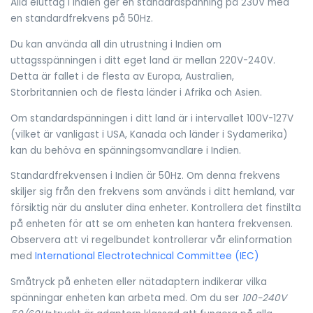
Alla eluttag i Indien ger en standardspänning på 230V med
en standardfrekvens på 50Hz.
Du kan använda all din utrustning i Indien om
uttagsspänningen i ditt eget land är mellan 220V-240V.
Detta är fallet i de flesta av Europa, Australien,
Storbritannien och de flesta länder i Afrika och Asien.
Om standardspänningen i ditt land är i intervallet 100V-127V
(vilket är vanligast i USA, Kanada och länder i Sydamerika)
kan du behöva en spänningsomvandlare i Indien.
Standardfrekvensen i Indien är 50Hz. Om denna frekvens
skiljer sig från den frekvens som används i ditt hemland, var
försiktig när du ansluter dina enheter. Kontrollera det finstilta
på enheten för att se om enheten kan hantera frekvensen.
Observera att vi regelbundet kontrollerar vår elinformation
med
International Electrotechnical Committee (IEC)
Småtryck på enheten eller nätadaptern indikerar vilka
spänningar enheten kan arbeta med. Om du ser
100-240V