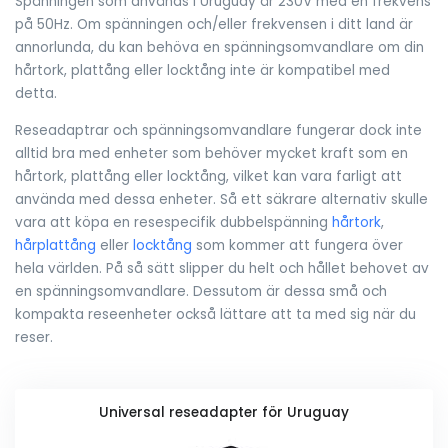
Spänningen som används i Uruguay är 230V med en frekvens
på 50Hz. Om spänningen och/eller frekvensen i ditt land är
annorlunda, du kan behöva en spänningsomvandlare om din
hårtork, plattång eller locktång inte är kompatibel med
detta.
Reseadaptrar och spänningsomvandlare fungerar dock inte
alltid bra med enheter som behöver mycket kraft som en
hårtork, plattång eller locktång, vilket kan vara farligt att
använda med dessa enheter. Så ett säkrare alternativ skulle
vara att köpa en resespecifik dubbelspänning
hårtork
,
hårplattång
eller
locktång
som kommer att fungera över
hela världen. På så sätt slipper du helt och hållet behovet av
en spänningsomvandlare. Dessutom är dessa små och
kompakta reseenheter också lättare att ta med sig när du
reser.
Universal reseadapter för Uruguay