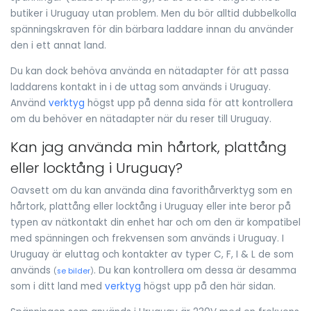
butiker i Uruguay utan problem. Men du bör alltid dubbelkolla
spänningskraven för din bärbara laddare innan du använder
den i ett annat land.
Du kan dock behöva använda en nätadapter för att passa
laddarens kontakt in i de uttag som används i Uruguay.
Använd
verktyg
högst upp på denna sida för att kontrollera
om du behöver en nätadapter när du reser till Uruguay.
Kan jag använda min hårtork, plattång
eller locktång i Uruguay?
Oavsett om du kan använda dina favorithårverktyg som en
hårtork, plattång eller locktång i Uruguay eller inte beror på
typen av nätkontakt din enhet har och om den är kompatibel
med spänningen och frekvensen som används i Uruguay. I
Uruguay är eluttag och kontakter av typer C, F, I & L de som
används
. Du kan kontrollera om dessa är desamma
(
se bilder
)
som i ditt land med
verktyg
högst upp på den här sidan.