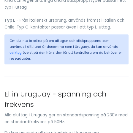
Kina och Argentina. Inga andra stickproppstyper passar i ett
typ I-uttag.
Typ L
- Från italienskt ursprung, används främst i Italien och
Chile. Typ C-kontakter passar även i ett typ L-uttag.
Om du inte är säker på om uttagen och stickpropparna som
används i ditt land är desamma som i Uruguay, du kan använda
verktyg
överst på den här sidan för att kontrollera om du behöver en
reseadapter.
El in Uruguay - spänning och
frekvens
Alla eluttag i Uruguay ger en standardspänning på 230V med
en standardfrekvens på 50Hz.
Du kan använda all din utrustning i Uruguay om