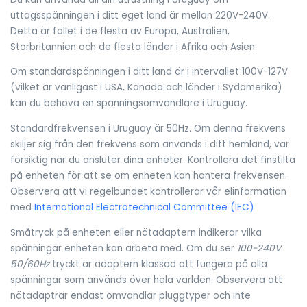
uttagsspänningen i ditt eget land är mellan 220V-240V.
Detta är fallet i de flesta av Europa, Australien,
Storbritannien och de flesta länder i Afrika och Asien.
Om standardspänningen i ditt land är i intervallet 100V-127V
(vilket är vanligast i USA, Kanada och länder i Sydamerika)
kan du behöva en spänningsomvandlare i Uruguay.
Standardfrekvensen i Uruguay är 50Hz. Om denna frekvens
skiljer sig från den frekvens som används i ditt hemland, var
försiktig när du ansluter dina enheter. Kontrollera det finstilta
på enheten för att se om enheten kan hantera frekvensen.
Observera att vi regelbundet kontrollerar vår elinformation
med
International Electrotechnical Committee (IEC)
Småtryck på enheten eller nätadaptern indikerar vilka
spänningar enheten kan arbeta med. Om du ser
100-240V
50/60Hz
tryckt är adaptern klassad att fungera på alla
spänningar som används över hela världen. Observera att
nätadaptrar endast omvandlar pluggtyper och inte