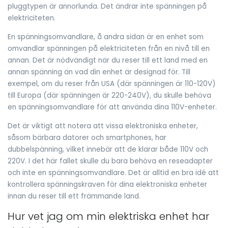
pluggtypen är annorlunda. Det ändrar inte spänningen på
elektriciteten.
En spänningsomvandlare, å andra sidan är en enhet som
omvandlar spänningen på elektriciteten från en nivå till en
annan. Det är nödvändigt när du reser till ett land med en
annan spänning än vad din enhet är designad för. Till
exempel, om du reser från USA (där spänningen är 110-120V)
till Europa (där spänningen är 220-240V), du skulle behöva
en spänningsomvandlare för att använda dina 110V-enheter.
Det är viktigt att notera att vissa elektroniska enheter,
såsom bärbara datorer och smartphones, har
dubbelspänning, vilket innebär att de klarar både 110V och
220V. I det här fallet skulle du bara behöva en reseadapter
och inte en spänningsomvandlare. Det är alltid en bra idé att
kontrollera spänningskraven för dina elektroniska enheter
innan du reser till ett främmande land.
Hur vet jag om min elektriska enhet har