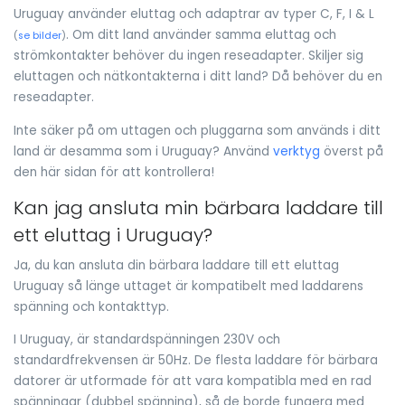
Uruguay använder eluttag och adaptrar av typer C, F, I & L
. Om ditt land använder samma eluttag och
(
se bilder
)
strömkontakter behöver du ingen reseadapter. Skiljer sig
eluttagen och nätkontakterna i ditt land? Då behöver du en
reseadapter.
Inte säker på om uttagen och pluggarna som används i ditt
land är desamma som i Uruguay? Använd
verktyg
överst på
den här sidan för att kontrollera!
Kan jag ansluta min bärbara laddare till
ett eluttag i Uruguay?
Ja, du kan ansluta din bärbara laddare till ett eluttag
Uruguay så länge uttaget är kompatibelt med laddarens
spänning och kontakttyp.
I Uruguay, är standardspänningen 230V och
standardfrekvensen är 50Hz. De flesta laddare för bärbara
datorer är utformade för att vara kompatibla med en rad
spänningar (dubbel spänning), så de borde fungera med