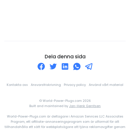
Cypern
Danmark
Djibouti
Dominica
Dominikanska republiken
Ecuador
Dela denna sida
Egyptien
Ekvatorialguinea
El Salvador
Kontakta oss
Ansvarsfriskrivning
Privacy policy
Använd vårt material
Elfenbenskusten
© World-Power-Plugs.com 2026
England
Built and maintained by
Jan-Henk Gerritsen
Eritrea
World-Power-Plugs.com är deltagare i Amazon Services LLC Associates
Estland
Program, ett affiliate-annonseringsprogram som är utformat för att
tillhandahålla ett sätt för webbplatsägare att tjäna reklamavgifter genom