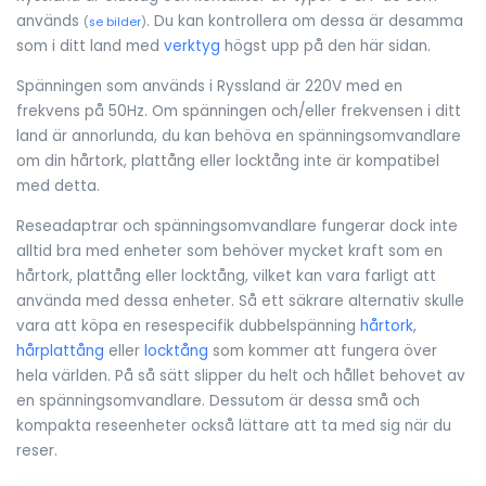
används
. Du kan kontrollera om dessa är desamma
(
se bilder
)
som i ditt land med
verktyg
högst upp på den här sidan.
Spänningen som används i Ryssland är 220V med en
frekvens på 50Hz. Om spänningen och/eller frekvensen i ditt
land är annorlunda, du kan behöva en spänningsomvandlare
om din hårtork, plattång eller locktång inte är kompatibel
med detta.
Reseadaptrar och spänningsomvandlare fungerar dock inte
alltid bra med enheter som behöver mycket kraft som en
hårtork, plattång eller locktång, vilket kan vara farligt att
använda med dessa enheter. Så ett säkrare alternativ skulle
vara att köpa en resespecifik dubbelspänning
hårtork
,
hårplattång
eller
locktång
som kommer att fungera över
hela världen. På så sätt slipper du helt och hållet behovet av
en spänningsomvandlare. Dessutom är dessa små och
kompakta reseenheter också lättare att ta med sig när du
reser.