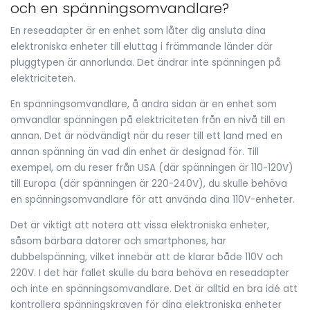
och en spänningsomvandlare?
En reseadapter är en enhet som låter dig ansluta dina
elektroniska enheter till eluttag i främmande länder där
pluggtypen är annorlunda. Det ändrar inte spänningen på
elektriciteten.
En spänningsomvandlare, å andra sidan är en enhet som
omvandlar spänningen på elektriciteten från en nivå till en
annan. Det är nödvändigt när du reser till ett land med en
annan spänning än vad din enhet är designad för. Till
exempel, om du reser från USA (där spänningen är 110-120V)
till Europa (där spänningen är 220-240V), du skulle behöva
en spänningsomvandlare för att använda dina 110V-enheter.
Det är viktigt att notera att vissa elektroniska enheter,
såsom bärbara datorer och smartphones, har
dubbelspänning, vilket innebär att de klarar både 110V och
220V. I det här fallet skulle du bara behöva en reseadapter
och inte en spänningsomvandlare. Det är alltid en bra idé att
kontrollera spänningskraven för dina elektroniska enheter