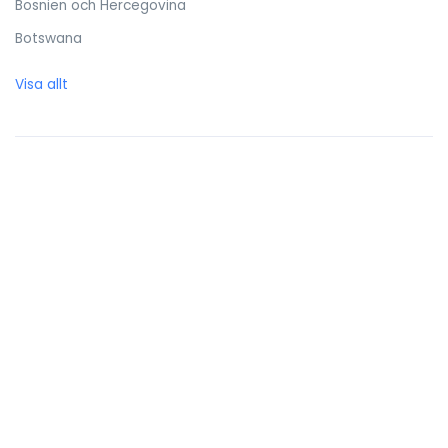
Bosnien och Hercegovina
Botswana
Brasilien
Visa allt
Brittiska Jungfruöarna
Brunei Darussalam
Bulgarien
Burkina Faso
Burundi
Caymanöarna
Centralafrikanska republiken
Chile
Cocos (Keeling) öarna
Colombia
Cooköarna