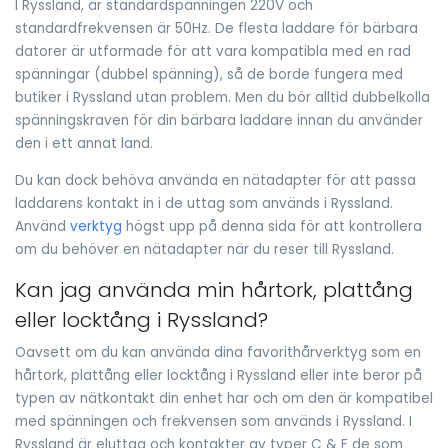
I Ryssland, är standardspänningen 220V och
standardfrekvensen är 50Hz. De flesta laddare för bärbara
datorer är utformade för att vara kompatibla med en rad
spänningar (dubbel spänning), så de borde fungera med
butiker i Ryssland utan problem. Men du bör alltid dubbelkolla
spänningskraven för din bärbara laddare innan du använder
den i ett annat land.
Du kan dock behöva använda en nätadapter för att passa
laddarens kontakt in i de uttag som används i Ryssland.
Använd
verktyg
högst upp på denna sida för att kontrollera
om du behöver en nätadapter när du reser till Ryssland.
Kan jag använda min hårtork, plattång
eller locktång i Ryssland?
Oavsett om du kan använda dina favorithårverktyg som en
hårtork, plattång eller locktång i Ryssland eller inte beror på
typen av nätkontakt din enhet har och om den är kompatibel
med spänningen och frekvensen som används i Ryssland. I
Ryssland är eluttag och kontakter av typer C & F de som