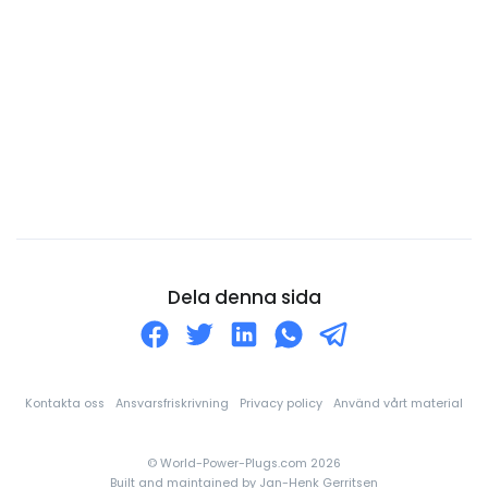
Costa Rica
Curaçao
Cypern
Danmark
Djibouti
Dominica
Dominikanska republiken
Ecuador
Dela denna sida
Egyptien
Ekvatorialguinea
El Salvador
Kontakta oss
Ansvarsfriskrivning
Privacy policy
Använd vårt material
Elfenbenskusten
© World-Power-Plugs.com 2026
England
Built and maintained by
Jan-Henk Gerritsen