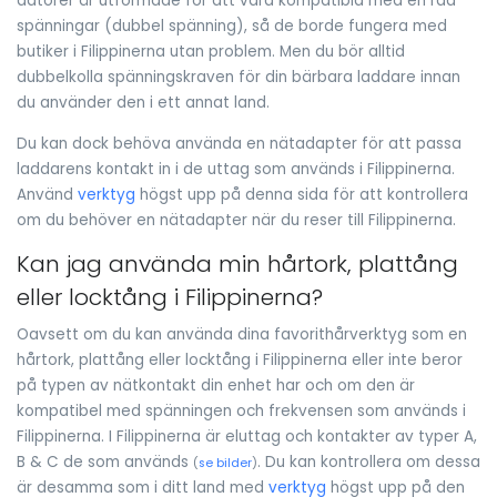
datorer är utformade för att vara kompatibla med en rad
spänningar (dubbel spänning), så de borde fungera med
butiker i Filippinerna utan problem. Men du bör alltid
dubbelkolla spänningskraven för din bärbara laddare innan
du använder den i ett annat land.
Du kan dock behöva använda en nätadapter för att passa
laddarens kontakt in i de uttag som används i Filippinerna.
Använd
verktyg
högst upp på denna sida för att kontrollera
om du behöver en nätadapter när du reser till Filippinerna.
Kan jag använda min hårtork, plattång
eller locktång i Filippinerna?
Oavsett om du kan använda dina favorithårverktyg som en
hårtork, plattång eller locktång i Filippinerna eller inte beror
på typen av nätkontakt din enhet har och om den är
kompatibel med spänningen och frekvensen som används i
Filippinerna. I Filippinerna är eluttag och kontakter av typer A,
B & C de som används
. Du kan kontrollera om dessa
(
se bilder
)
är desamma som i ditt land med
verktyg
högst upp på den