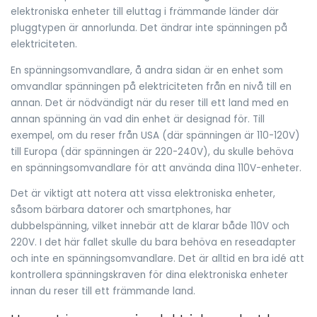
elektroniska enheter till eluttag i främmande länder där
pluggtypen är annorlunda. Det ändrar inte spänningen på
elektriciteten.
En spänningsomvandlare, å andra sidan är en enhet som
omvandlar spänningen på elektriciteten från en nivå till en
annan. Det är nödvändigt när du reser till ett land med en
annan spänning än vad din enhet är designad för. Till
exempel, om du reser från USA (där spänningen är 110-120V)
till Europa (där spänningen är 220-240V), du skulle behöva
en spänningsomvandlare för att använda dina 110V-enheter.
Det är viktigt att notera att vissa elektroniska enheter,
såsom bärbara datorer och smartphones, har
dubbelspänning, vilket innebär att de klarar både 110V och
220V. I det här fallet skulle du bara behöva en reseadapter
och inte en spänningsomvandlare. Det är alltid en bra idé att
kontrollera spänningskraven för dina elektroniska enheter
innan du reser till ett främmande land.