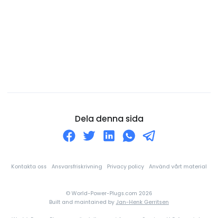
Curaçao
Cypern
Danmark
Djibouti
Dominica
Dominikanska republiken
Ecuador
Dela denna sida
Egyptien
Ekvatorialguinea
El Salvador
Kontakta oss
Ansvarsfriskrivning
Privacy policy
Använd vårt material
Elfenbenskusten
© World-Power-Plugs.com 2026
England
Built and maintained by
Jan-Henk Gerritsen
Eritrea