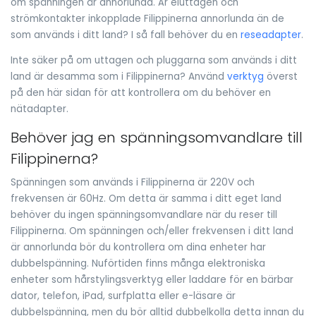
om spänningen är annorlunda. Är eluttagen och
strömkontakter inkopplade Filippinerna annorlunda än de
som används i ditt land? I så fall behöver du en
reseadapter
.
Inte säker på om uttagen och pluggarna som används i ditt
land är desamma som i Filippinerna? Använd
verktyg
överst
på den här sidan för att kontrollera om du behöver en
nätadapter.
Behöver jag en spänningsomvandlare till
Filippinerna?
Spänningen som används i Filippinerna är 220V och
frekvensen är 60Hz. Om detta är samma i ditt eget land
behöver du ingen spänningsomvandlare när du reser till
Filippinerna. Om spänningen och/eller frekvensen i ditt land
är annorlunda bör du kontrollera om dina enheter har
dubbelspänning. Nuförtiden finns många elektroniska
enheter som hårstylingsverktyg eller laddare för en bärbar
dator, telefon, iPad, surfplatta eller e-läsare är
dubbelspänning, men du bör alltid dubbelkolla detta innan du