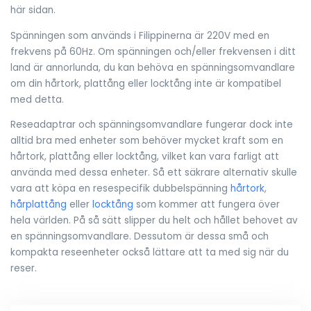
här sidan.
Spänningen som används i Filippinerna är 220V med en
frekvens på 60Hz. Om spänningen och/eller frekvensen i ditt
land är annorlunda, du kan behöva en spänningsomvandlare
om din hårtork, plattång eller locktång inte är kompatibel
med detta.
Reseadaptrar och spänningsomvandlare fungerar dock inte
alltid bra med enheter som behöver mycket kraft som en
hårtork, plattång eller locktång, vilket kan vara farligt att
använda med dessa enheter. Så ett säkrare alternativ skulle
vara att köpa en resespecifik dubbelspänning
hårtork
,
hårplattång
eller
locktång
som kommer att fungera över
hela världen. På så sätt slipper du helt och hållet behovet av
en spänningsomvandlare. Dessutom är dessa små och
kompakta reseenheter också lättare att ta med sig när du
reser.