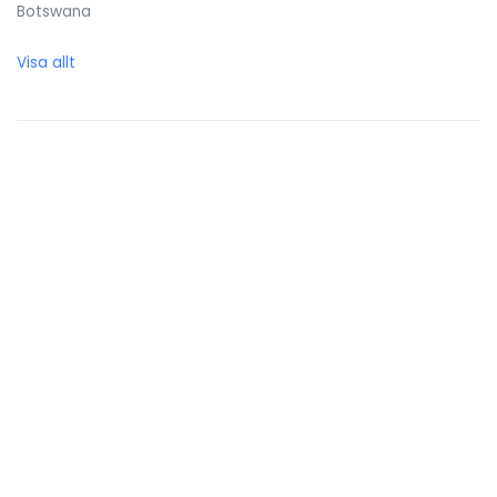
Botswana
Brasilien
Visa allt
Brittiska Jungfruöarna
Brunei Darussalam
Bulgarien
Burkina Faso
Burundi
Caymanöarna
Centralafrikanska republiken
Chile
Cocos (Keeling) öarna
Colombia
Cooköarna
Costa Rica