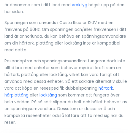
är desamma som i ditt land med
verktyg
högst upp på den
här sidan.
Spänningen som används i Costa Rica är 120V med en
frekvens på 60Hz. Om spänningen och/eller frekvensen i ditt
land är annorlunda, du kan behöva en spänningsomvandlare
om din hårtork, plattång eller locktång inte är kompatibel
med detta.
Reseadaptrar och spänningsomvandlare fungerar dock inte
alltid bra med enheter som behöver mycket kraft som en
hårtork, plattång eller locktång, vilket kan vara farligt att
använda med dessa enheter. Så ett säkrare alternativ skulle
vara att köpa en resespecifik dubbelspänning
hårtork
,
hårplattång
eller
locktång
som kommer att fungera över
hela världen. På så sätt slipper du helt och hållet behovet av
en spänningsomvandlare. Dessutom är dessa små och
kompakta reseenheter också lättare att ta med sig när du
reser.