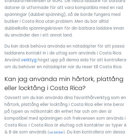
standardfrekvensen är 60Hz. De flesta laddare för bärbara
datorer är utformade för att vara kompatibla med en rad
spänningar (dubbel spänning), så de borde fungera med
butiker i Costa Rica utan problem. Men du bör alltid
dubbelkolla spänningskraven för din bärbara laddare innan
du använder den i ett annat land.
Du kan dock behöva använda en nätadapter för att passa
laddarens kontakt in i de uttag som används i Costa Rica.
Använd
verktyg
högst upp på denna sida för att kontrollera
om du behöver en nätadapter när du reser till Costa Rica.
Kan jag använda min hårtork, plattång
eller locktång i Costa Rica?
Oavsett om du kan använda dina favorithårverktyg som en
hårtork, plattång eller locktång i Costa Rica eller inte beror
på typen av nätkontakt din enhet har och om den är
kompatibel med spänningen och frekvensen som används i
Costa Rica. I Costa Rica är eluttag och kontakter av typer A
& B de som används
. Du kan kontrollera om dessa
(
se bilder
)