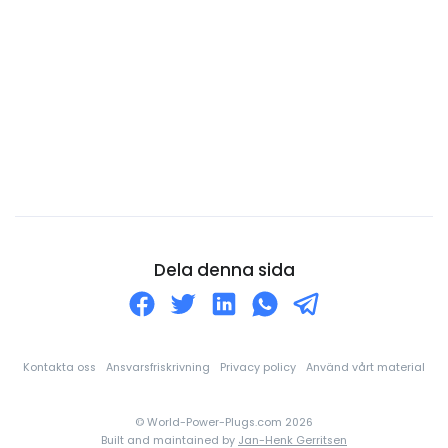
Costa Rica
Curaçao
Cypern
Danmark
Djibouti
Dominica
Dominikanska republiken
Ecuador
Dela denna sida
Egyptien
Ekvatorialguinea
El Salvador
Kontakta oss
Ansvarsfriskrivning
Privacy policy
Använd vårt material
Elfenbenskusten
© World-Power-Plugs.com 2026
England
Built and maintained by
Jan-Henk Gerritsen