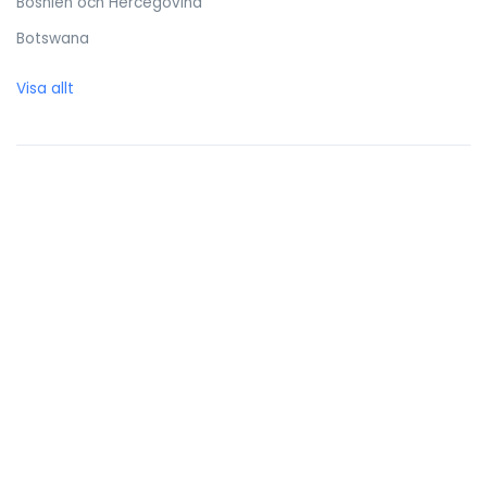
Bosnien och Hercegovina
Botswana
Brasilien
Visa allt
Brittiska Jungfruöarna
Brunei Darussalam
Bulgarien
Burkina Faso
Burundi
Caymanöarna
Centralafrikanska republiken
Chile
Cocos (Keeling) öarna
Colombia
Cooköarna