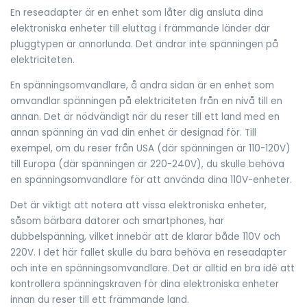
En reseadapter är en enhet som låter dig ansluta dina
elektroniska enheter till eluttag i främmande länder där
pluggtypen är annorlunda. Det ändrar inte spänningen på
elektriciteten.
En spänningsomvandlare, å andra sidan är en enhet som
omvandlar spänningen på elektriciteten från en nivå till en
annan. Det är nödvändigt när du reser till ett land med en
annan spänning än vad din enhet är designad för. Till
exempel, om du reser från USA (där spänningen är 110-120V)
till Europa (där spänningen är 220-240V), du skulle behöva
en spänningsomvandlare för att använda dina 110V-enheter.
Det är viktigt att notera att vissa elektroniska enheter,
såsom bärbara datorer och smartphones, har
dubbelspänning, vilket innebär att de klarar både 110V och
220V. I det här fallet skulle du bara behöva en reseadapter
och inte en spänningsomvandlare. Det är alltid en bra idé att
kontrollera spänningskraven för dina elektroniska enheter
innan du reser till ett främmande land.