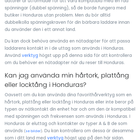
datorer är utformade för att vara kompatibla med en rad
spänningar (dubbel spänning), så de borde fungera med
butiker i Honduras utan problem. Men du bör alltid
dubbelkolla spänningskraven för din bärbara laddare innan
du använder den i ett annat land.
Du kan dock behöva använda en nätadapter för att passa
laddarens kontakt in i de uttag som används i Honduras.
Använd
verktyg
högst upp på denna sida för att kontrollera
om du behöver en nätadapter när du reser till Honduras.
Kan jag använda min hårtork, plattång
eller locktång i Honduras?
Oavsett om du kan använda dina favorithårverktyg som en
hårtork, plattång eller locktång i Honduras eller inte beror på
typen av nätkontakt din enhet har och om den är kompatibel
med spänningen och frekvensen som används i Honduras. I
Honduras är eluttag och kontakter av typer A & B de som
används
. Du kan kontrollera om dessa är desamma
(
se bilder
)
som i ditt land med
verktyg
högst upp på den här sidan.