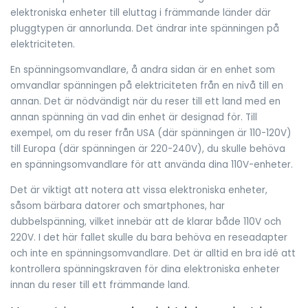
elektroniska enheter till eluttag i främmande länder där
pluggtypen är annorlunda. Det ändrar inte spänningen på
elektriciteten.
En spänningsomvandlare, å andra sidan är en enhet som
omvandlar spänningen på elektriciteten från en nivå till en
annan. Det är nödvändigt när du reser till ett land med en
annan spänning än vad din enhet är designad för. Till
exempel, om du reser från USA (där spänningen är 110-120V)
till Europa (där spänningen är 220-240V), du skulle behöva
en spänningsomvandlare för att använda dina 110V-enheter.
Det är viktigt att notera att vissa elektroniska enheter,
såsom bärbara datorer och smartphones, har
dubbelspänning, vilket innebär att de klarar både 110V och
220V. I det här fallet skulle du bara behöva en reseadapter
och inte en spänningsomvandlare. Det är alltid en bra idé att
kontrollera spänningskraven för dina elektroniska enheter
innan du reser till ett främmande land.