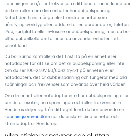
spänningen och/eller frekvensen i ditt land är annorlunda bör
du kontrollera om dina enheter har dubbelspänning.
Nuförtiden finns många elektroniska enheter som
hårstylingsverktyg eller laddare för en bärbar dator, telefon,
iPad, surfplatta eller e-läsare är dubbelspänning, men du bör
alltid dubbelkolla detta innan du använder enheten i ett
annat land.
Du bör kunna kontrollera det finstilta på en enhet eller
nätadapter för att se om det är dubbelspänning eller inte.
Om du ser 100-240V 50/60Hz tryckt på enheten eller
nätadaptern, det är dubbelspänning och fungerar med alla
spänningar och frekvenser som används över hela världen.
Om din enhet eller nätadapter inte har dubbelspänning eller
om du är osäker, och spänningen och/eller frekvensen in
Honduras skiljer sig från ditt eget land, du bör använda en
spänningsomvandlare
när du ansluter dina enheter och
strömadaptrar Honduras.
Vilka stickproppstyper och eluttag