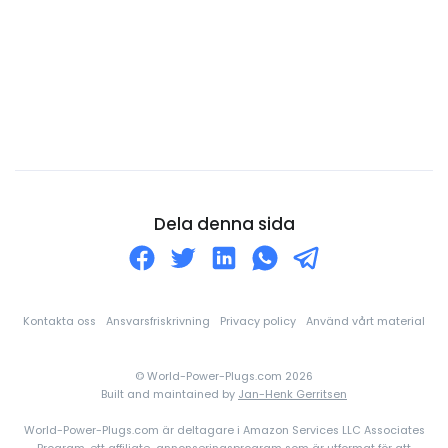
Curaçao
Cypern
Danmark
Djibouti
Dominica
Dominikanska republiken
Ecuador
Dela denna sida
Egyptien
Ekvatorialguinea
El Salvador
Kontakta oss
Ansvarsfriskrivning
Privacy policy
Använd vårt material
Elfenbenskusten
© World-Power-Plugs.com 2026
England
Built and maintained by
Jan-Henk Gerritsen
Eritrea
World-Power-Plugs.com är deltagare i Amazon Services LLC Associates