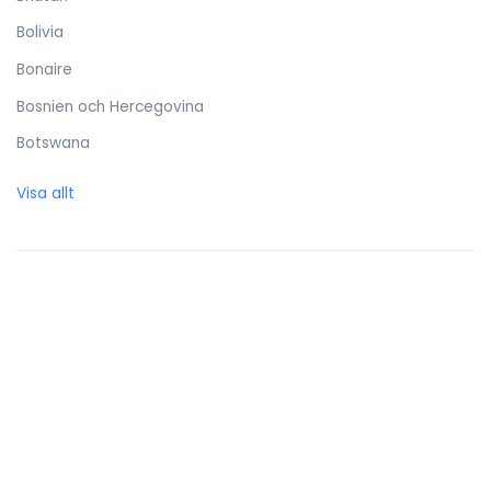
Bolivia
Bonaire
Bosnien och Hercegovina
Botswana
Brasilien
Visa allt
Brittiska Jungfruöarna
Brunei Darussalam
Bulgarien
Burkina Faso
Burundi
Caymanöarna
Centralafrikanska republiken
Chile