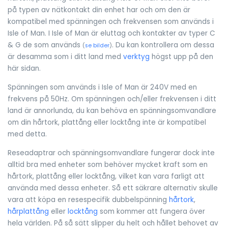
på typen av nätkontakt din enhet har och om den är
kompatibel med spänningen och frekvensen som används i
Isle of Man. I Isle of Man är eluttag och kontakter av typer C
& G de som används
. Du kan kontrollera om dessa
(
se bilder
)
är desamma som i ditt land med
verktyg
högst upp på den
här sidan.
Spänningen som används i Isle of Man är 240V med en
frekvens på 50Hz. Om spänningen och/eller frekvensen i ditt
land är annorlunda, du kan behöva en spänningsomvandlare
om din hårtork, plattång eller locktång inte är kompatibel
med detta.
Reseadaptrar och spänningsomvandlare fungerar dock inte
alltid bra med enheter som behöver mycket kraft som en
hårtork, plattång eller locktång, vilket kan vara farligt att
använda med dessa enheter. Så ett säkrare alternativ skulle
vara att köpa en resespecifik dubbelspänning
hårtork
,
hårplattång
eller
locktång
som kommer att fungera över
hela världen. På så sätt slipper du helt och hållet behovet av