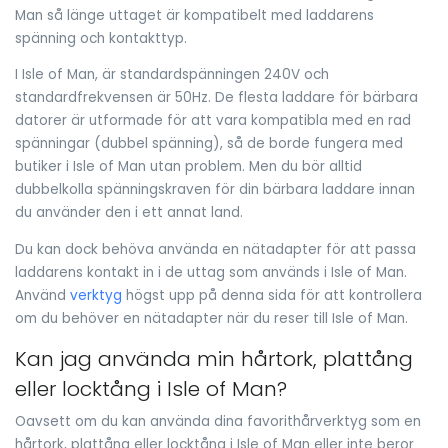
Man så länge uttaget är kompatibelt med laddarens
spänning och kontakttyp.
I Isle of Man, är standardspänningen 240V och
standardfrekvensen är 50Hz. De flesta laddare för bärbara
datorer är utformade för att vara kompatibla med en rad
spänningar (dubbel spänning), så de borde fungera med
butiker i Isle of Man utan problem. Men du bör alltid
dubbelkolla spänningskraven för din bärbara laddare innan
du använder den i ett annat land.
Du kan dock behöva använda en nätadapter för att passa
laddarens kontakt in i de uttag som används i Isle of Man.
Använd
verktyg
högst upp på denna sida för att kontrollera
om du behöver en nätadapter när du reser till Isle of Man.
Kan jag använda min hårtork, plattång
eller locktång i Isle of Man?
Oavsett om du kan använda dina favorithårverktyg som en
hårtork, plattång eller locktång i Isle of Man eller inte beror