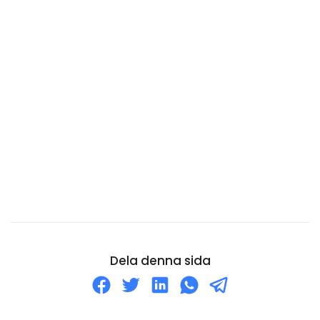
Cocos (Keeling) öarna
Colombia
Cooköarna
Costa Rica
Curaçao
Cypern
Danmark
Djibouti
Dominica
Dominikanska republiken
Ecuador
Dela denna sida
Egyptien
Ekvatorialguinea