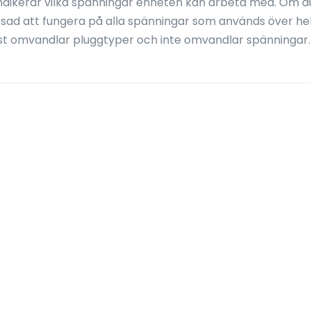
ndikerar vilka spänningar enheten kan arbeta med. Om d
ssad att fungera på alla spänningar som används över he
st omvandlar pluggtyper och inte omvandlar spänningar.