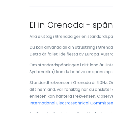
El in Grenada - spä
Alla eluttag i Grenada ger en standards
Du kan använda all din utrustning i Grena
Detta är fallet i de flesta av Europa, Austr
Om standardspänningen i ditt land är i inte
Sydamerika) kan du behöva en spännings
Standardfrekvensen i Grenada är 50Hz. Om
ditt hemland, var försiktig när du ansluter
enheten kan hantera frekvensen. Observer
International Electrotechnical Committee