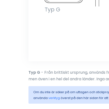
Typ G
- Från brittiskt ursprung, används f
men även i en hel del andra länder. Inga a
Om du inte är säker på om uttagen och stickpr
använda
verktyg
överst på den här sidan för at