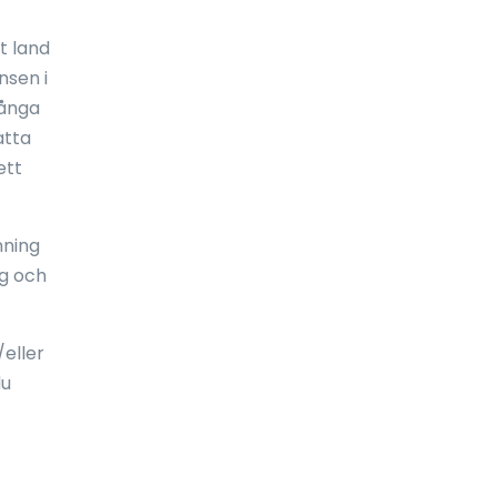
Ekvatorialguinea
t land
nsen i
El Salvador
många
Elfenbenskusten
atta
ett
England
Eritrea
nning
Estland
ng och
Etiopien
Falklandsöarna
eller
du
Fiji
Filippinerna
Finland