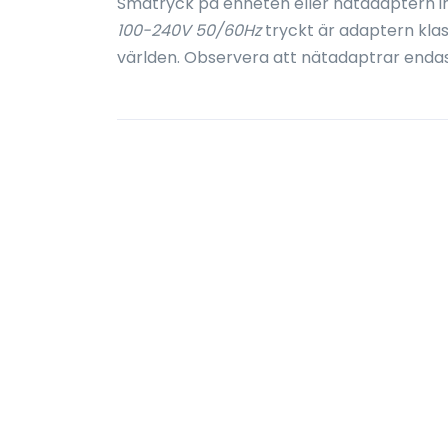
Småtryck på enheten eller nätadaptern i
100-240V 50/60Hz
tryckt är adaptern kla
världen. Observera att nätadaptrar enda