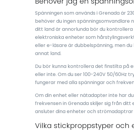
Behöver jag en spänningso
Spänningen som används i Grenada är 230
behöver du ingen spänningsomvandlare när
ditt land är annorlunda bör du kontroller
elektroniska enheter som hårstylingsverkty
eller e-läsare är dubbelspänning, men du 
annat land.
Du bör kunna kontrollera det finstilta på
eller inte. Om du ser 100-240V 50/60Hz t
fungerar med alla spänningar och frekven
Om din enhet eller nätadapter inte har d
frekvensen in Grenada skiljer sig från dit
ansluter dina enheter och strömadaptrar
Vilka stickproppstyper och 