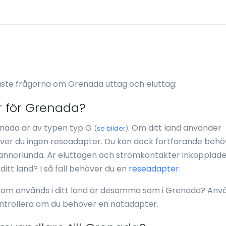
aste frågorna om Grenada uttag och eluttag:
r för Grenada?
nada är av typen typ G
. Om ditt land använder
(
se bilder
)
er du ingen reseadapter. Du kan dock fortfarande behö
nnorlunda. Är eluttagen och strömkontakter inkopplad
tt land? I så fall behöver du en
reseadapter
.
som används i ditt land är desamma som i Grenada? Anv
ontrollera om du behöver en nätadapter.