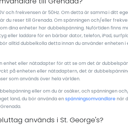
mvandlare till Grenada?
V och frekvensen är 50Hz. Om detta är samma i ditt ege
 du reser till Grenada. Om spänningen och/eller frekve
a om dina enheter har dubbelspänning. Nuförtiden finns 
g eller laddare för en bärbar dator, telefon, iPad, surfpl
bör alltid dubbelkolla detta innan du använder enheten i 
 en enhet eller nätadapter för att se om det är dubbelspä
ryckt på enheten eller nätadaptern, det är dubbelspänni
ser som används över hela världen.
ubbelspänning eller om du är osäker, och spänningen och/
t eget land, du bör använda en
spänningsomvandlare
när 
 Grenada.
eluttag används i St. George's?