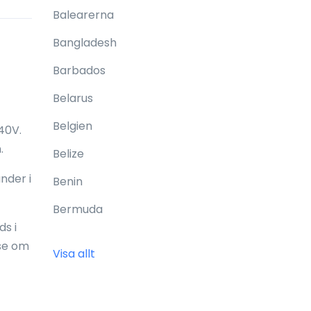
Balearerna
Bangladesh
Barbados
Belarus
Belgien
40V.
.
Belize
nder i
Benin
Bermuda
s i
Bhutan
 se om
Visa allt
Bolivia
Bonaire