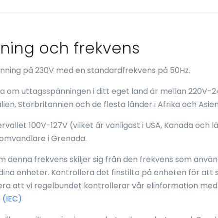
nning och frekvens
pänning på 230V med en standardfrekvens på 50Hz.
da om uttagsspänningen i ditt eget land är mellan 220V-2
alien, Storbritannien och de flesta länder i Afrika och Asien
rvallet 100V-127V (vilket är vanligast i USA, Kanada och lä
omvandlare i Grenada.
 denna frekvens skiljer sig från den frekvens som använd
 dina enheter. Kontrollera det finstilta på enheten för att
a att vi regelbundet kontrollerar vår elinformation med
 (IEC)