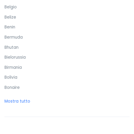
Belgio
Belize
Benin
Bermuda
Bhutan
Bielorussia
Birmania
Bolivia
Bonaire
Bosnia ed Erzegovina
Mostra tutto
Botswana
Brasile
Brunei Darussalam