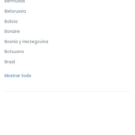
Bermudas
Bielorussia
Bolivia
Bonaire
Bosnia y Herzegovina
Botsuana
Brasil
Brunéi
Mostrar todo
Bulgaria
Burkina Faso
Burundi
Butan
Bélgica
Cabo Verde