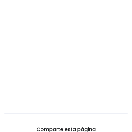
Camboya
Camerún
Canadá
Catar
Chad
Chile
China
Chipre
Ciudad del Vaticano
Colombia
Comoros
Congo
Corea del Norte
Comparte esta página