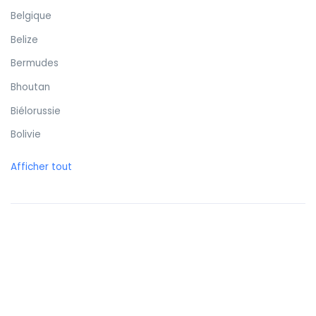
Belgique
Belize
Bermudes
Bhoutan
Biélorussie
Bolivie
Bonaire
Afficher tout
Bosnie-Herzégovine
Botswana
Brunei
Brésil
Bulgarie
Burkina Faso