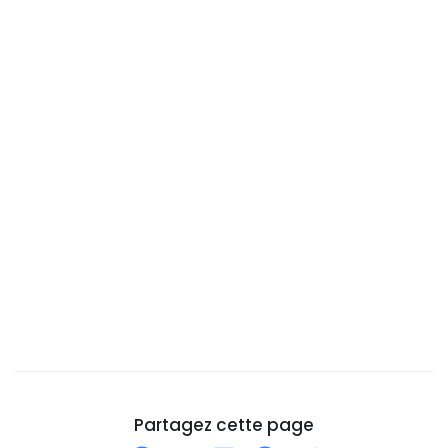
Burundi
Bénin
Cambodge
Cameroun
Canada
Cap-Vert
Chili
Chine
Chypre
Cité du Vatican
Colombie
Comores
Corée du Nord
Partagez cette page