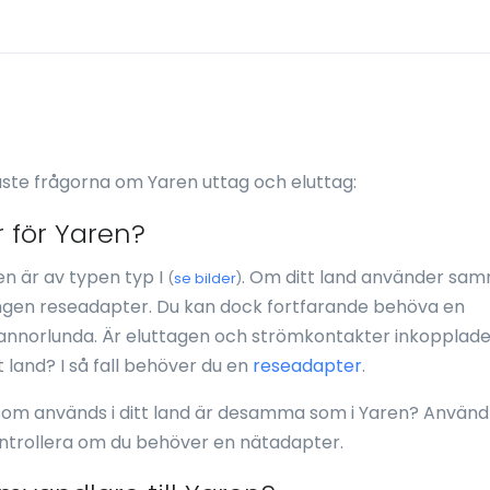
aste frågorna om Yaren uttag och eluttag:
 för Yaren?
n är av typen typ I
. Om ditt land använder sa
(
se bilder
)
ngen reseadapter. Du kan dock fortfarande behöva en
nnorlunda. Är eluttagen och strömkontakter inkopplad
 land? I så fall behöver du en
reseadapter
.
som används i ditt land är desamma som i Yaren? Använd
ontrollera om du behöver en nätadapter.