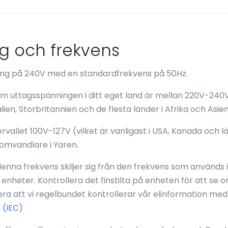
ng och frekvens
ning på 240V med en standardfrekvens på 50Hz.
 om uttagsspänningen i ditt eget land är mellan 220V-240V
alien, Storbritannien och de flesta länder i Afrika och Asien
rvallet 100V-127V (vilket är vanligast i USA, Kanada och lä
omvandlare i Yaren.
nna frekvens skiljer sig från den frekvens som används i 
 enheter. Kontrollera det finstilta på enheten för att se 
a att vi regelbundet kontrollerar vår elinformation med
 (IEC)