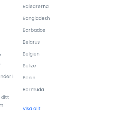
Balearerna
Bangladesh
Barbados
Belarus
Belgien
.
.
Belize
nder i
Benin
Bermuda
ditt
Bhutan
om
Visa allt
Bolivia
Bonaire