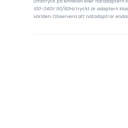
Småtryck på enheten eller nätadaptern i
100-240V 50/60Hz
tryckt är adaptern kla
världen. Observera att nätadaptrar enda