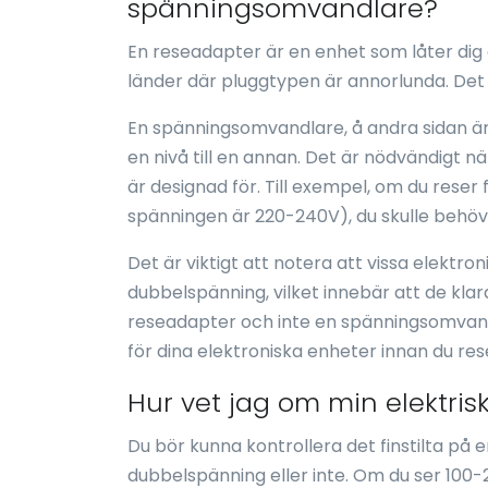
spänningsomvandlare?
En reseadapter är en enhet som låter dig 
länder där pluggtypen är annorlunda. Det 
En spänningsomvandlare, å andra sidan ä
en nivå till en annan. Det är nödvändigt n
är designad för. Till exempel, om du reser 
spänningen är 220-240V), du skulle behö
Det är viktigt att notera att vissa elekt
dubbelspänning, vilket innebär att de klar
reseadapter och inte en spänningsomvandla
för dina elektroniska enheter innan du res
Hur vet jag om min elektri
Du bör kunna kontrollera det finstilta på 
dubbelspänning eller inte. Om du ser 100