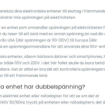
ansluta dina elektroniska enheter till eluttag i främmand
ändrar inte spänningen på elektriciteten.
r en enhet som omvandlar spänningen på elektriciteten 
är du reser till ett land med en annan spänning än vad din
från USA (där spänningen är 110-120V) till Europa (där
va en spänningsomvandlare för att använda dina 110V-en
roniska enheter, såsom bärbara datorer och smartphones, 
ar både 110V och 220V. I det här fallet skulle du bara beh
re. Det är alltid en bra idé att kontrollera spänningsk
er till ett främmande land.
ska enhet har dubbelspänning?
en elektrisk enhet eller nätadapter för att se om det är
-240V 50/60Hz tryckt på enheten eller nätadaptern, det ä