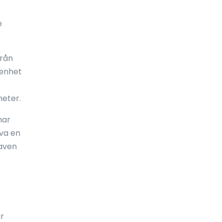
Frankrike
e
Fransk Polynesien
Franska Guyana
från
 enhet
Färöarna
Förenade arabemiraten (UAE)
heter.
Förenta staterna
har
öva en
Gabon
raven
Galápagosöarna
Gambia
Georgien
Ghana
r