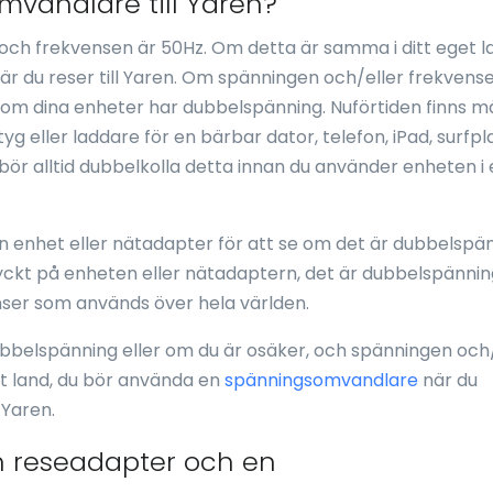
vandlare till Yaren?
ch frekvensen är 50Hz. Om detta är samma i ditt eget l
 du reser till Yaren. Om spänningen och/eller frekvense
a om dina enheter har dubbelspänning. Nuförtiden finns 
g eller laddare för en bärbar dator, telefon, iPad, surfpl
bör alltid dubbelkolla detta innan du använder enheten i 
 en enhet eller nätadapter för att se om det är dubbelspä
ryckt på enheten eller nätadaptern, det är dubbelspänni
ser som används över hela världen.
ubbelspänning eller om du är osäker, och spänningen och/
get land, du bör använda en
spänningsomvandlare
när du
 Yaren.
n reseadapter och en