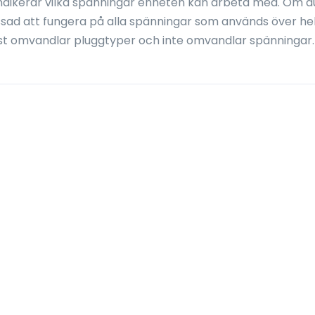
ndikerar vilka spänningar enheten kan arbeta med. Om d
ssad att fungera på alla spänningar som används över he
st omvandlar pluggtyper och inte omvandlar spänningar.