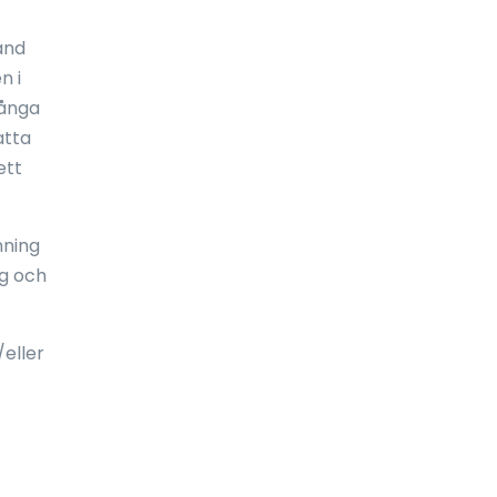
Ekvatorialguinea
and
n i
El Salvador
många
Elfenbenskusten
atta
ett
England
Eritrea
nning
Estland
ng och
Etiopien
Falklandsöarna
eller
Fiji
Filippinerna
Finland