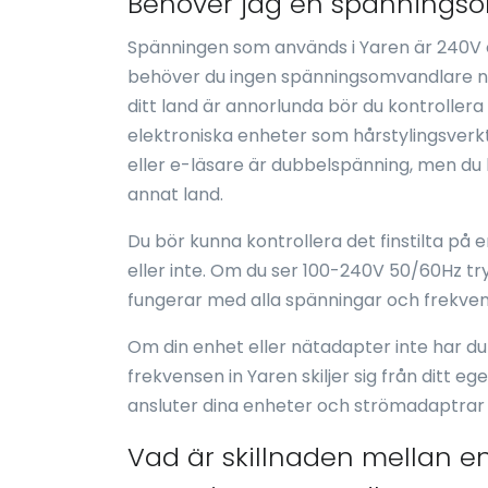
Behöver jag en spänningsom
Spänningen som används i Yaren är 240V o
behöver du ingen spänningsomvandlare när
ditt land är annorlunda bör du kontroller
elektroniska enheter som hårstylingsverkty
eller e-läsare är dubbelspänning, men du 
annat land.
Du bör kunna kontrollera det finstilta på
eller inte. Om du ser 100-240V 50/60Hz t
fungerar med alla spänningar och frekven
Om din enhet eller nätadapter inte har d
frekvensen in Yaren skiljer sig från ditt e
ansluter dina enheter och strömadaptrar
Vad är skillnaden mellan e