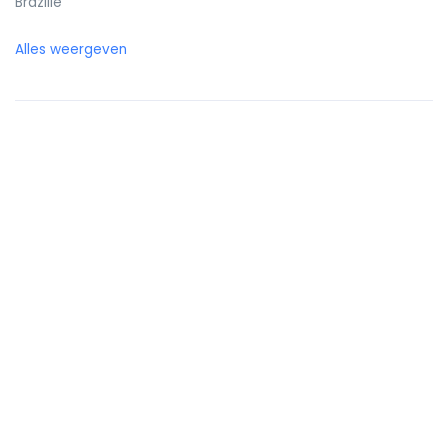
Brazilië
Britse Maagdeneilanden
Alles weergeven
Brunei
Bulgarije
Burkina Faso
Burundi
Cambodja
Canada
Canarische eilanden
Centraal-Afrikaanse Republiek
Chili
China
Cocoseilanden (Keelingeilanden)
Colombia