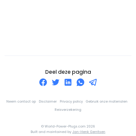
Comoren
Congo-DRC
Cookeilanden
Costa Rica
Cuba
Curaçao
Cyprus
Deel deze pagina
De Balearen
Denemarken
Djibouti
Neem contact op
Disclaimer
Privacy policy
Gebruik onze materialen
Dominica
Reisverzekering
Dominicaanse Republiek
© World-Power-Plugs.com 2026
Duitsland
Built and maintained by
Jan-Henk Gerritsen