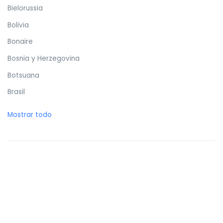
Bielorussia
Bolivia
Bonaire
Bosnia y Herzegovina
Botsuana
Brasil
Brunéi
Mostrar todo
Bulgaria
Burkina Faso
Burundi
Butan
Bélgica
Cabo Verde