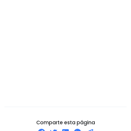
Camboya
Camerún
Canadá
Catar
Chad
Chile
China
Chipre
Ciudad del Vaticano
Colombia
Comoros
Congo
Corea del Norte
Comparte esta página
Corea del Sur