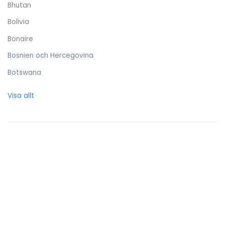
Bhutan
Bolivia
Bonaire
Bosnien och Hercegovina
Botswana
Brasilien
Visa allt
Brittiska Jungfruöarna
Brunei Darussalam
Bulgarien
Burkina Faso
Burundi
Caymanöarna
Centralafrikanska republiken
Chile