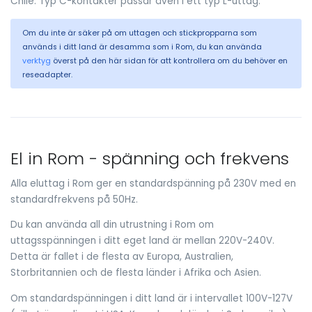
Chile. Typ C-kontakter passar även i ett typ L-uttag.
Om du inte är säker på om uttagen och stickpropparna som
används i ditt land är desamma som i Rom, du kan använda
verktyg
överst på den här sidan för att kontrollera om du behöver en
reseadapter.
El in Rom - spänning och frekvens
Alla eluttag i Rom ger en standardspänning på 230V med en
standardfrekvens på 50Hz.
Du kan använda all din utrustning i Rom om
uttagsspänningen i ditt eget land är mellan 220V-240V.
Detta är fallet i de flesta av Europa, Australien,
Storbritannien och de flesta länder i Afrika och Asien.
Om standardspänningen i ditt land är i intervallet 100V-127V