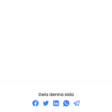
Cocos (Keeling) öarna
Colombia
Cooköarna
Costa Rica
Curaçao
Cypern
Danmark
Djibouti
Dominica
Dominikanska republiken
Ecuador
Dela denna sida
Egyptien
Ekvatorialguinea