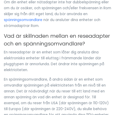
Om din enhet eller nätadapter inte har dubbelspänning eller
om du är osäker, och spänningen och/eller frekvensen in Rom
skiljer sig från ditt eget land, du bör använda en
spänningsomvandlare
när du ansluter dina enheter och
strömadaptrar Rom.
Vad är skillnaden mellan en reseadapter
och en spänningsomvandlare?
En reseadapter är en enhet som låter dig ansluta dina
elektroniska enheter till eluttag i främmande länder där
pluggtypen är annorlunda. Det ändrar inte spänningen på
elektriciteten.
En spänningsomvandlare, å andra sidan är en enhet som
omvandlar spänningen på elektriciteten från en nivå till en
annan. Det är nödvändigt när du reser till ett land med en
annan spänning än vad din enhet är designad för. Till
exempel, om du reser från USA (där spänningen är 110-120V)
till Europa (där spänningen är 220-240V), du skulle behöva
en spänningsomvandlare för att använda dina 110V-enheter.