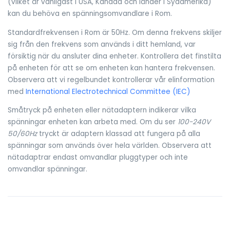
(vilket är vanligast i USA, Kanada och länder i Sydamerika)
kan du behöva en spänningsomvandlare i Rom.
Standardfrekvensen i Rom är 50Hz. Om denna frekvens skiljer
sig från den frekvens som används i ditt hemland, var
försiktig när du ansluter dina enheter. Kontrollera det finstilta
på enheten för att se om enheten kan hantera frekvensen.
Observera att vi regelbundet kontrollerar vår elinformation
med
International Electrotechnical Committee (IEC)
Småtryck på enheten eller nätadaptern indikerar vilka
spänningar enheten kan arbeta med. Om du ser
100-240V
50/60Hz
tryckt är adaptern klassad att fungera på alla
spänningar som används över hela världen. Observera att
nätadaptrar endast omvandlar pluggtyper och inte
omvandlar spänningar.