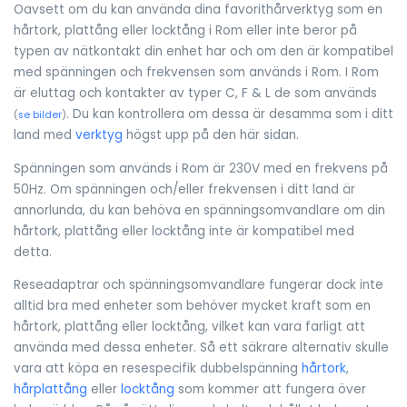
Oavsett om du kan använda dina favorithårverktyg som en
hårtork, plattång eller locktång i Rom eller inte beror på
typen av nätkontakt din enhet har och om den är kompatibel
med spänningen och frekvensen som används i Rom. I Rom
är eluttag och kontakter av typer C, F & L de som används
. Du kan kontrollera om dessa är desamma som i ditt
(
se bilder
)
land med
verktyg
högst upp på den här sidan.
Spänningen som används i Rom är 230V med en frekvens på
50Hz. Om spänningen och/eller frekvensen i ditt land är
annorlunda, du kan behöva en spänningsomvandlare om din
hårtork, plattång eller locktång inte är kompatibel med
detta.
Reseadaptrar och spänningsomvandlare fungerar dock inte
alltid bra med enheter som behöver mycket kraft som en
hårtork, plattång eller locktång, vilket kan vara farligt att
använda med dessa enheter. Så ett säkrare alternativ skulle
vara att köpa en resespecifik dubbelspänning
hårtork
,
hårplattång
eller
locktång
som kommer att fungera över