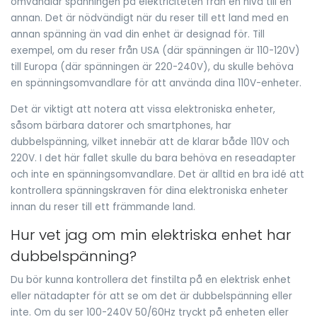
omvandlar spänningen på elektriciteten från en nivå till en
annan. Det är nödvändigt när du reser till ett land med en
annan spänning än vad din enhet är designad för. Till
exempel, om du reser från USA (där spänningen är 110-120V)
till Europa (där spänningen är 220-240V), du skulle behöva
en spänningsomvandlare för att använda dina 110V-enheter.
Det är viktigt att notera att vissa elektroniska enheter,
såsom bärbara datorer och smartphones, har
dubbelspänning, vilket innebär att de klarar både 110V och
220V. I det här fallet skulle du bara behöva en reseadapter
och inte en spänningsomvandlare. Det är alltid en bra idé att
kontrollera spänningskraven för dina elektroniska enheter
innan du reser till ett främmande land.
Hur vet jag om min elektriska enhet har
dubbelspänning?
Du bör kunna kontrollera det finstilta på en elektrisk enhet
eller nätadapter för att se om det är dubbelspänning eller
inte. Om du ser 100-240V 50/60Hz tryckt på enheten eller