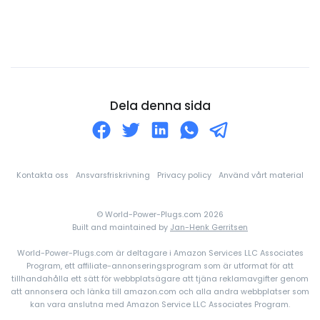
Danmark
Djibouti
Dominica
Dominikanska republiken
Ecuador
Dela denna sida
Egyptien
Ekvatorialguinea
El Salvador
Kontakta oss
Ansvarsfriskrivning
Privacy policy
Använd vårt material
Elfenbenskusten
© World-Power-Plugs.com 2026
England
Built and maintained by
Jan-Henk Gerritsen
Eritrea
World-Power-Plugs.com är deltagare i Amazon Services LLC Associates
Estland
Program, ett affiliate-annonseringsprogram som är utformat för att
tillhandahålla ett sätt för webbplatsägare att tjäna reklamavgifter genom
Etiopien
att annonsera och länka till amazon.com och alla andra webbplatser som
kan vara anslutna med Amazon Service LLC Associates Program.
Falklandsöarna