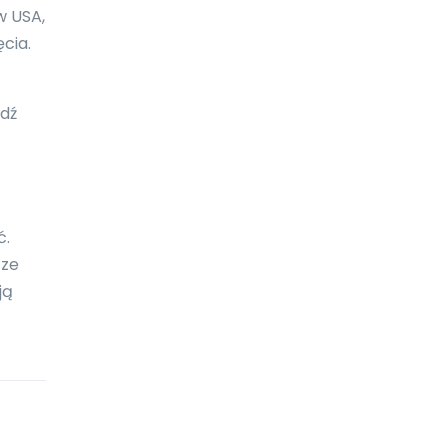
Boliwia
w USA,
cia.
Bonaire
Botswana
wdź
Bośnia i Hercegowina
Brazylia
Brunei Darussalam
ć.
Brytyjskie Wyspy Dziewicze
 ze
ją
Burkina Faso
Burundi
Bułgaria
Chile