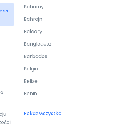
Bahamy
dzia
Bahrajn
Baleary
Bangladesz
Barbados
Belgia
Belize
 o
Benin
Bermudy
Pokaż wszystko
aju
Bhutan
zości
Białoruś