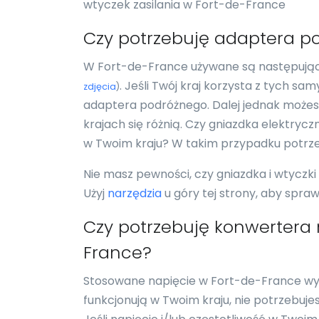
wtyczek zasilania w Fort-de-France
Czy potrzebuję adaptera p
W Fort-de-France używane są następujące 
. Jeśli Twój kraj korzysta z tych s
zdjęcia
)
adaptera podróżnego. Dalej jednak możesz
krajach się różnią. Czy gniazdka elektrycz
w Twoim kraju? W takim przypadku potrz
Nie masz pewności, czy gniazdka i wtyczk
Użyj
narzędzia
u góry tej strony, aby spra
Czy potrzebuję konwertera 
France?
Stosowane napięcie w Fort-de-France wyno
funkcjonują w Twoim kraju, nie potrzebuj