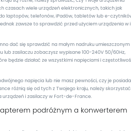
 kraju są różne, należy sprawdzić, czy Twoje urządzenia
ch czasach wiele urządzeń elektronicznych, takich jak
i do laptopów, telefonów, iPadów, tabletów lub e-czytnikó
jednak zawsze to sprawdzić przed użyciem urządzenia w
nno dać się sprawdzić na małym nadruku umieszczonym
eniu lub zasilaczu zobaczysz wypisane 100-240V 50/60Hz,
re będzie działać ze wszystkimi napięciami i częstotliwo
podwójnego napięcia lub nie masz pewności, czy je posiada
nce różnią się od tych z Twojego kraju, należy skorzystać
urządzeń i zasilaczy w Fort-de-France.
adapterem podróżnym a konwerterem