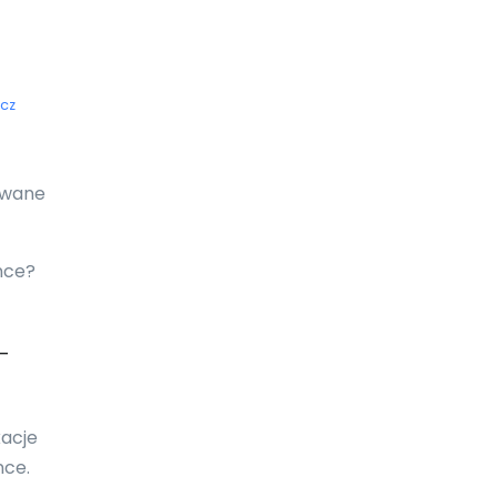
Ekwador
Erytrea
cz
Estonia
Eswatini
żywane
Etiopia
Falklandy
nce?
Fidżi
-
Filipiny
Finlandia
kacje
Francja
nce.
Gabon