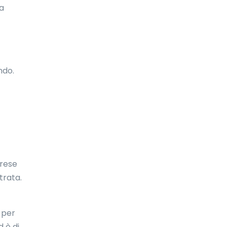
la
Emirati Arabi Uniti
Eritrea
Estonia
ndo.
Etiopia
Fiji
Filippine
Finlandia
Francia
prese
Gabon
trata.
Galles
 per
Gambia
d è di