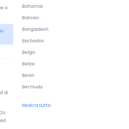
Bahamas
he a
Bahrein
Bangladesh
to
Barbados
Belgio
Belize
Benin
Bermuda
d di
Bhutan
Mostra tutto
Bielorussia
0V.
 ed
Birmania