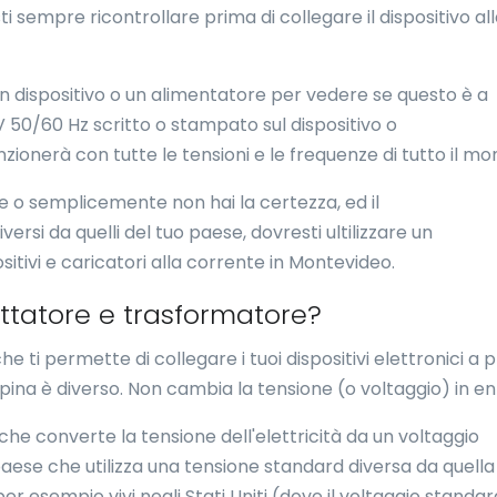
 sempre ricontrollare prima di collegare il dispositivo al
u un dispositivo o un alimentatore per vedere se questo è a
 50/60 Hz scritto o stampato sul dispositivo o
nzionerà con tutte le tensioni e le frequenze di tutto il mo
ne o semplicemente non hai la certezza, ed il
rsi da quelli del tuo paese, dovresti ultilizzare un
sitivi e caricatori alla corrente in Montevideo.
attatore e trasformatore?
e ti permette di collegare i tuoi dispositivi elettronici a 
 spina è diverso. Non cambia la tensione (o voltaggio) in en
che converte la tensione dell'elettricità da un voltaggio
 paese che utilizza una tensione standard diversa da quella
per esempio vivi negli Stati Uniti (dove il voltaggio standar