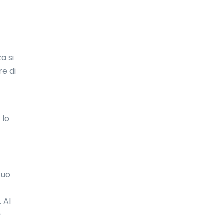
Costa d'Avorio
Costa Rica
a si
Croazia
re di
Cuba
Curaçao
Danimarca
 lo
Dominica
eSwatini
tuo
Ecuador
Egitto
 Al
-
El Salvador