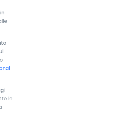
Bolivia
in
Bonaire
lle
Bosnia ed Erzegovina
Botswana
ata
ul
Brasile
mo
Brunei Darussalam
ional
Bulgaria
ggi
Burkina Faso
tte le
Burundi
a
Cambogia
Camerun