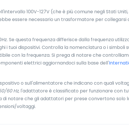
l'intervallo 100V-127V (che è più comune negli Stati Uniti, 
ebbe essere necessario un trasformatore per collegarsi a
Hz. Se questa frequenza differisce dalla frequenza utilizz
i i tuoi dispositivi. Controlla la nomenclatura o i simboli s
bile con la frequenza. Si prega di notare che controllia
mponenti elettrici aggiornandoci sulla base dell'
Internat
dispositivo o sull'alimentatore che indicano con quali volta
50/60 Hz
, l'adattatore è classificato per funzionare con tu
ega di notare che gli adattatori per prese convertono solo l
nsioni/voltaggi.