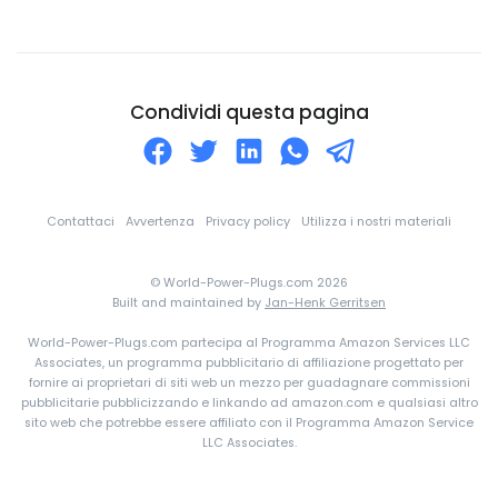
Comore
Congo
Corea Del Nord
Condividi questa pagina
Corea Del Sud
Costa d'Avorio
Costa Rica
Contattaci
Avvertenza
Privacy policy
Utilizza i nostri materiali
Croazia
© World-Power-Plugs.com 2026
Cuba
Built and maintained by
Jan-Henk Gerritsen
Curaçao
World-Power-Plugs.com partecipa al Programma Amazon Services LLC
Danimarca
Associates, un programma pubblicitario di affiliazione progettato per
fornire ai proprietari di siti web un mezzo per guadagnare commissioni
Dominica
pubblicitarie pubblicizzando e linkando ad amazon.com e qualsiasi altro
sito web che potrebbe essere affiliato con il Programma Amazon Service
eSwatini
LLC Associates.
Ecuador