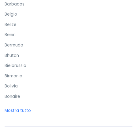
Barbados
Belgio
Belize
Benin
Bermuda
Bhutan
Bielorussia
Birmania
Bolivia
Bonaire
Bosnia ed Erzegovina
Mostra tutto
Botswana
Brasile