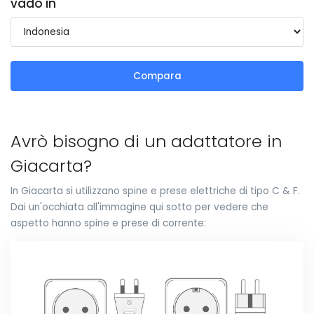
vado in
Compara
Avrò bisogno di un adattatore in
Giacarta?
In Giacarta si utilizzano spine e prese elettriche di tipo C & F.
Dai un'occhiata all'immagine qui sotto per vedere che
aspetto hanno spine e prese di corrente: