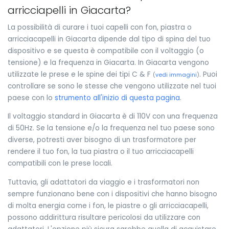
arricciapelli in Giacarta?
La possibilità di curare i tuoi capelli con fon, piastra o
arricciacapelli in Giacarta dipende dal tipo di spina del tuo
dispositivo e se questa è compatibile con il voltaggio (o
tensione) e la frequenza in Giacarta. In Giacarta vengono
utilizzate le prese e le spine dei tipi C & F
. Puoi
(
vedi immagini
)
controllare se sono le stesse che vengono utilizzate nel tuoi
paese con lo
strumento all'inizio di questa pagina
.
Il voltaggio standard in Giacarta è di 110V con una frequenza
di 50Hz. Se la tensione e/o la frequenza nel tuo paese sono
diverse, potresti aver bisogno di un trasformatore per
rendere il tuo fon, la tua piastra o il tuo arricciacapelli
compatibili con le prese locali.
Tuttavia, gli adattatori da viaggio e i trasformatori non
sempre funzionano bene con i dispositivi che hanno bisogno
di molta energia come i fon, le piastre o gli arricciacapelli,
possono addirittura risultare pericolosi da utilizzare con