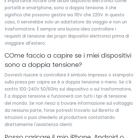
È importante notare che alcuni dispositivi elettronici come
portatili e smartphone, sono a doppia tensione, il che
significa che possono gestire sia 110V che 220V. In questo
caso, ti servirebbe solo un adattatore da viaggio e non un
trasformatore. È sempre una buona idea controllare i
requisiti di tensione dei propri dispositivi elettronici prima di
viaggiare all'estero.
COme faccio a capire se i miei dispositivi
sono a doppia tensione?
Dovresti riuscire a controllare il simbolo impresso o stampato
sulla presa per capire se è a doppia tensione o meno. Se c'è
scritto 100-240V 50/60Hz sul dispositivo o sul trasformatore,
È a doppia tensione e funzionerà con tutti i tipi di tensione
del mondo. Se non riesci a trovare informazione sul voltaggio
da nessuna parte, forse potresti trovarlo sul libretto di
istruzioni o puoi chiederlo al produttore contattando
direttamente l'assistenza clienti.
Posso caricare il mio iPhone, Android o