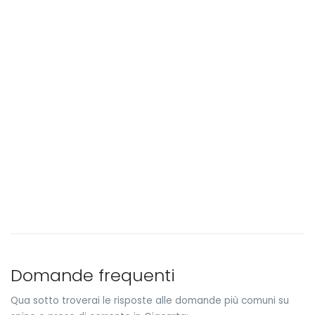
Domande frequenti
Qua sotto troverai le risposte alle domande più comuni su