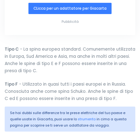
CLicca per un adattatore per Giacarta
Pubblicità
Tipo C
- La spina europea standard. Comunemente utilizzata
in Europa, Sud America e Asia, ma anche in molti altri paesi.
Anche le spine di tipo E e F possono essere inserite in una
presa di tipo C.
Tipo F
- Utilizzato in quasi tutti i paesi europei e in Russia.
Conosciuta anche come spina Schuko. Anche le spine di tipo
C ed E possono essere inserite in una presa di tipo F.
Se hai dubbi sulle differenze tra le prese elettriche del tuo paese e
quelle usate in Giacarta, puoi usare lo
strumento
in cima a questa
pagina per scoprire se ti serve un adattatore da viaggio.