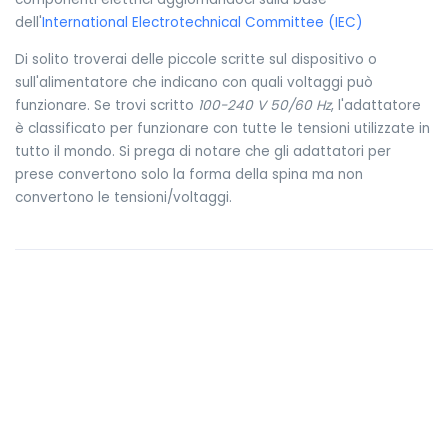
dell'
International Electrotechnical Committee (IEC)
Di solito troverai delle piccole scritte sul dispositivo o
sull'alimentatore che indicano con quali voltaggi può
funzionare. Se trovi scritto
100-240 V 50/60 Hz
, l'adattatore
è classificato per funzionare con tutte le tensioni utilizzate in
tutto il mondo. Si prega di notare che gli adattatori per
prese convertono solo la forma della spina ma non
convertono le tensioni/voltaggi.