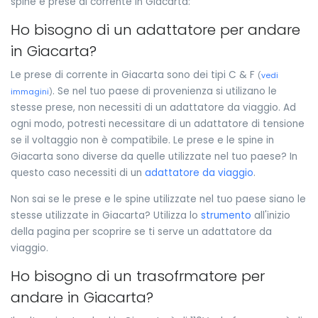
spine e prese di corrente in Giacarta:
Ho bisogno di un adattatore per andare
in Giacarta?
Le prese di corrente in Giacarta sono dei tipi C & F
(
vedi
. Se nel tuo paese di provenienza si utilizano le
immagini
)
stesse prese, non necessiti di un adattatore da viaggio. Ad
ogni modo, potresti necessitare di un adattatore di tensione
se il voltaggio non è compatibile. Le prese e le spine in
Giacarta sono diverse da quelle utilizzate nel tuo paese? In
questo caso necessiti di un
adattatore da viaggio
.
Non sai se le prese e le spine utilizzate nel tuo paese siano le
stesse utilizzate in Giacarta? Utilizza lo
strumento
all'inizio
della pagina per scoprire se ti serve un adattatore da
viaggio.
Ho bisogno di un trasofrmatore per
andare in Giacarta?