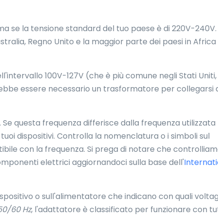
Dodoma se la tensione standard del tuo paese è di 220V-240V.
tralia, Regno Unito e la maggior parte dei paesi in Africa
l'intervallo 100V-127V (che è più comune negli Stati Uniti, 
ebbe essere necessario un trasformatore per collegarsi a
Se questa frequenza differisce dalla frequenza utilizzata 
tuoi dispositivi. Controlla la nomenclatura o i simboli sul
bile con la frequenza. Si prega di notare che controllia
mponenti elettrici aggiornandoci sulla base dell'
Internat
dispositivo o sull'alimentatore che indicano con quali volta
50/60 Hz
, l'adattatore è classificato per funzionare con tu