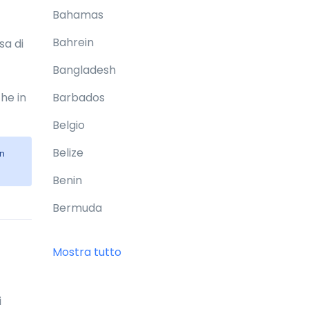
Bahamas
Bahrein
sa di
Bangladesh
he in
Barbados
Belgio
Belize
n
Benin
Bermuda
Bhutan
Mostra tutto
Bielorussia
Birmania
i