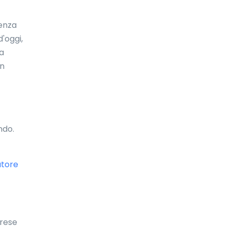
Emirati Arabi Uniti
uenza
Eritrea
d'oggi,
 a
Estonia
un
Etiopia
Fiji
Filippine
ndo.
Finlandia
Francia
atore
Gabon
Galles
Gambia
prese