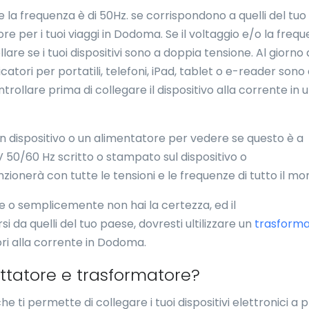
 la frequenza è di 50Hz. se corrispondono a quelli del tuo
e per i tuoi viaggi in Dodoma. Se il voltaggio e/o la freq
lare se i tuoi dispositivi sono a doppia tensione. Al giorno 
catori per portatili, telefoni, iPad, tablet o e-reader sono
ollare prima di collegare il dispositivo alla corrente in 
u un dispositivo o un alimentatore per vedere se questo è a
 50/60 Hz scritto o stampato sul dispositivo o
nzionerà con tutte le tensioni e le frequenze di tutto il mo
ne o semplicemente non hai la certezza, ed il
da quelli del tuo paese, dovresti ultilizzare un
trasform
tori alla corrente in Dodoma.
attatore e trasformatore?
e ti permette di collegare i tuoi dispositivi elettronici a 