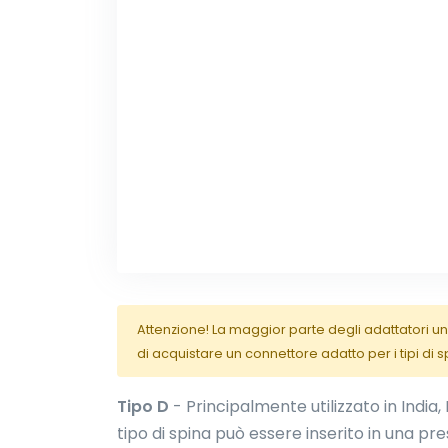
Attenzione! La maggior parte degli adattatori uni
di acquistare un connettore adatto per i tipi di s
Tipo D
- Principalmente utilizzato in India,
tipo di spina può essere inserito in una pres