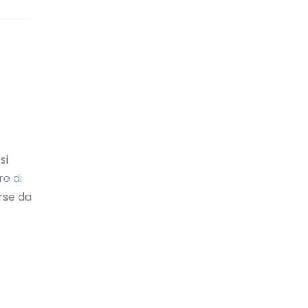
Costa d'Avorio
Costa Rica
Croazia
Cuba
Curaçao
si
Danimarca
re di
Dominica
rse da
eSwatini
Ecuador
Egitto
El Salvador