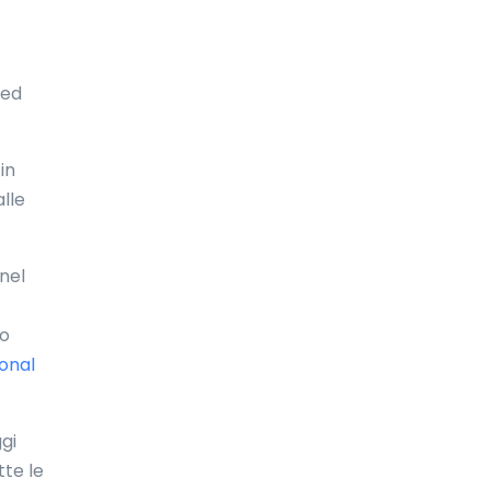
Bolivia
Bonaire
 ed
Bosnia ed Erzegovina
Botswana
in
Brasile
lle
Brunei Darussalam
nel
Bulgaria
Burkina Faso
mo
ional
Burundi
Cambogia
ggi
Camerun
tte le