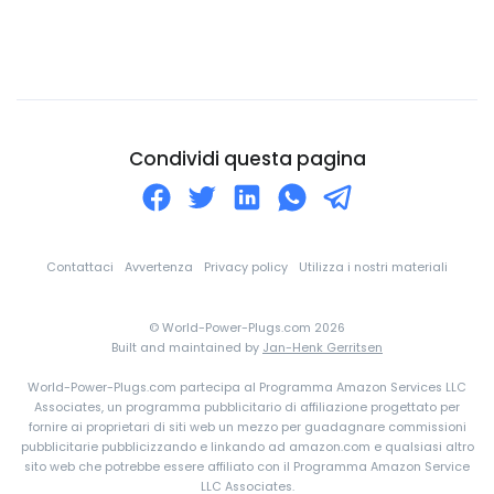
Colombia
Comore
Congo
Corea Del Nord
Condividi questa pagina
Corea Del Sud
Costa d'Avorio
Costa Rica
Contattaci
Avvertenza
Privacy policy
Utilizza i nostri materiali
Croazia
© World-Power-Plugs.com 2026
Cuba
Built and maintained by
Jan-Henk Gerritsen
Curaçao
World-Power-Plugs.com partecipa al Programma Amazon Services LLC
Danimarca
Associates, un programma pubblicitario di affiliazione progettato per
fornire ai proprietari di siti web un mezzo per guadagnare commissioni
Dominica
pubblicitarie pubblicizzando e linkando ad amazon.com e qualsiasi altro
sito web che potrebbe essere affiliato con il Programma Amazon Service
eSwatini
LLC Associates.