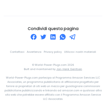
Colombia
Comore
Congo
Corea Del Nord
Condividi questa pagina
Corea Del Sud
Costa d'Avorio
Costa Rica
Contattaci
Avvertenza
Privacy policy
Utilizza i nostri materiali
Croazia
© World-Power-Plugs.com 2026
Cuba
Built and maintained by
Jan-Henk Gerritsen
Curaçao
World-Power-Plugs.com partecipa al Programma Amazon Services LLC
Danimarca
Associates, un programma pubblicitario di affiliazione progettato per
fornire ai proprietari di siti web un mezzo per guadagnare commissioni
Dominica
pubblicitarie pubblicizzando e linkando ad amazon.com e qualsiasi altro
sito web che potrebbe essere affiliato con il Programma Amazon Service
eSwatini
LLC Associates.
Ecuador