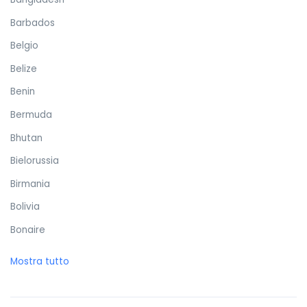
Barbados
Belgio
Belize
Benin
Bermuda
Bhutan
Bielorussia
Birmania
Bolivia
Bonaire
Bosnia ed Erzegovina
Mostra tutto
Botswana
Brasile