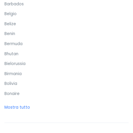
Barbados
Belgio
Belize
Benin
Bermuda
Bhutan
Bielorussia
Birmania
Bolivia
Bonaire
Bosnia ed Erzegovina
Mostra tutto
Botswana
Brasile