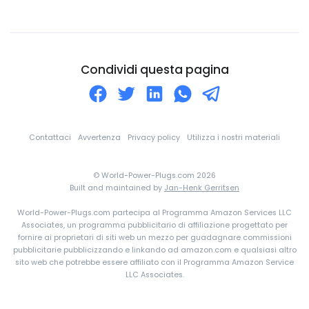
Comore
Congo
Corea Del Nord
Condividi questa pagina
Corea Del Sud
Costa d'Avorio
Costa Rica
Contattaci
Avvertenza
Privacy policy
Utilizza i nostri materiali
Croazia
© World-Power-Plugs.com 2026
Cuba
Built and maintained by
Jan-Henk Gerritsen
Curaçao
World-Power-Plugs.com partecipa al Programma Amazon Services LLC
Danimarca
Associates, un programma pubblicitario di affiliazione progettato per
fornire ai proprietari di siti web un mezzo per guadagnare commissioni
Dominica
pubblicitarie pubblicizzando e linkando ad amazon.com e qualsiasi altro
sito web che potrebbe essere affiliato con il Programma Amazon Service
eSwatini
LLC Associates.
Ecuador