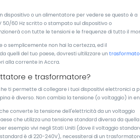
u un dispositivo o un alimentatore per vedere se questo è a
 50/60 Hz scritto o stampato sul dispositivo o
nzionerà con tutte le tensioni e le frequenze di tutto il mo
ne o semplicemente non hai la certezza, ed il
a quelli del tuo paese, dovresti ultilizzare un
trasformato
ori alla corrente in Accra.
attatore e trasformatore?
e ti permette di collegare i tuoi dispositivi elettronici a 
 spina è diverso. Non cambia la tensione (o voltaggio) in en
che converte la tensione dell'elettricità da un voltaggio
 paese che utilizza una tensione standard diversa da quella
per esempio vivi negli Stati Uniti (dove il voltaggio standar
io standard è di 220-240V), necessiterai di un trasformato