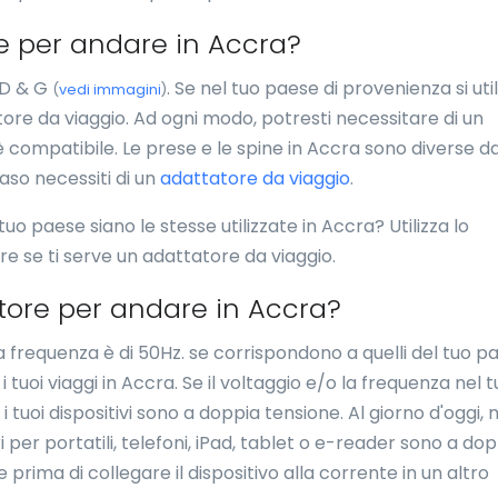
e per andare in Accra?
i D & G
. Se nel tuo paese di provenienza si uti
(
vedi immagini
)
tore da viaggio. Ad ogni modo, potresti necessitare di un
è compatibile. Le prese e le spine in Accra sono diverse d
caso necessiti di un
adattatore da viaggio
.
 tuo paese siano le stesse utilizzate in Accra? Utilizza lo
ire se ti serve un adattatore da viaggio.
tore per andare in Accra?
la frequenza è di 50Hz. se corrispondono a quelli del tuo p
tuoi viaggi in Accra. Se il voltaggio e/o la frequenza nel 
i tuoi dispositivi sono a doppia tensione. Al giorno d'oggi, 
i per portatili, telefoni, iPad, tablet o e-reader sono a do
prima di collegare il dispositivo alla corrente in un altro