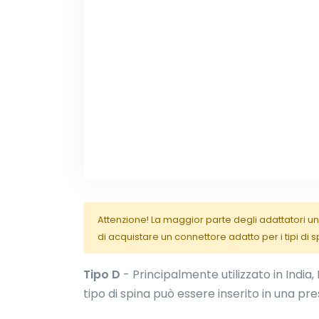
Attenzione! La maggior parte degli adattatori uni
di acquistare un connettore adatto per i tipi di s
Tipo D
- Principalmente utilizzato in India,
tipo di spina può essere inserito in una pres