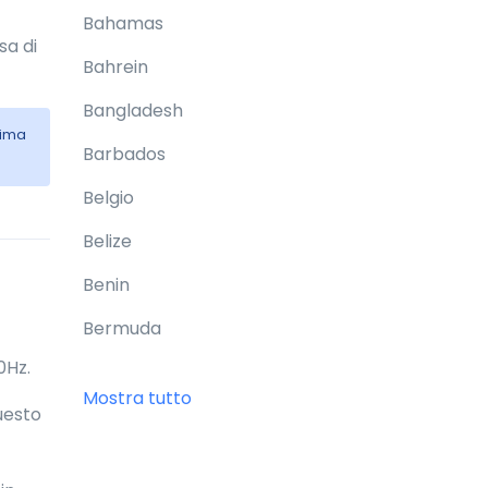
Bahamas
sa di
Bahrein
Bangladesh
cima
Barbados
Belgio
Belize
Benin
Bermuda
0Hz.
Bhutan
Mostra tutto
Questo
Bielorussia
Birmania