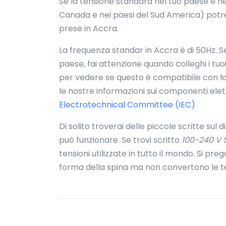
Se la tensione standard nel tuo paese è nel
Canada e nei paesi del Sud America) potr
prese in Accra.
La frequenza standar in Accra è di 50Hz. Se
paese, fai attenzione quando colleghi i tuoi
per vedere se questo è compatibile con l
le nostre informazioni sui componenti elett
Electrotechnical Committee (IEC)
Di solito troverai delle piccole scritte sul 
può funzionare. Se trovi scritto
100-240 V 
tensioni utilizzate in tutto il mondo. Si pr
forma della spina ma non convertono le te