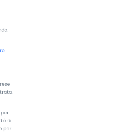
Emirati Arabi Uniti
Eritrea
ndo.
Estonia
Etiopia
re
Fiji
Filippine
Finlandia
prese
Francia
trata.
Gabon
 per
Galles
d è di
Gambia
re per