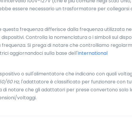
l'intervallo 100V-127V (che è più comune negli Stati Uniti, 
ebbe essere necessario un trasformatore per collegarsi a
 questa frequenza differisce dalla frequenza utilizzata ne
 dispositivi. Controlla la nomenclatura o i simboli sul dispo
a frequenza. Si prega di notare che controlliamo regolar
rici aggiornandoci sulla base dell'
International
dispositivo o sull'alimentatore che indicano con quali volta
50/60 Hz
, l'adattatore è classificato per funzionare con tu
ega di notare che gli adattatori per prese convertono solo l
nsioni/voltaggi.