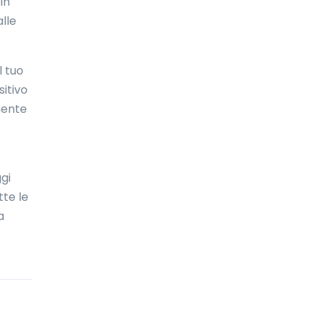
in
Bolivia
lle
Bonaire
Bosnia ed Erzegovina
l tuo
sitivo
Botswana
mente
Brasile
Brunei Darussalam
ggi
Bulgaria
tte le
Burkina Faso
a
Burundi
Cambogia
Camerun