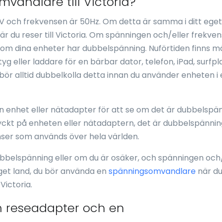
vandlare till Victoria?
V och frekvensen är 50Hz. Om detta är samma i ditt eget
du reser till Victoria. Om spänningen och/eller frekven
a om dina enheter har dubbelspänning. Nuförtiden finns 
g eller laddare för en bärbar dator, telefon, iPad, surfpl
bör alltid dubbelkolla detta innan du använder enheten i 
 en enhet eller nätadapter för att se om det är dubbelspä
ryckt på enheten eller nätadaptern, det är dubbelspänni
ser som används över hela världen.
ubbelspänning eller om du är osäker, och spänningen och/
t eget land, du bör använda en
spänningsomvandlare
när d
Victoria.
n reseadapter och en