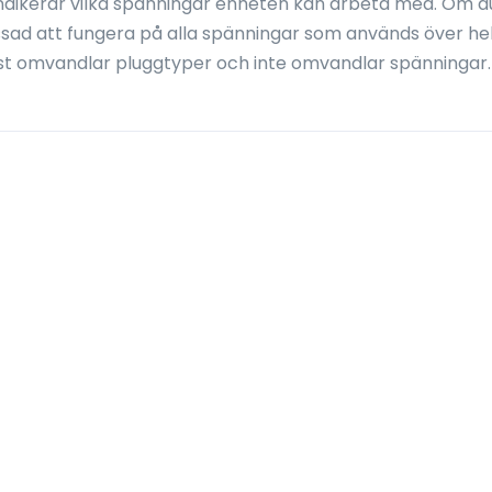
ndikerar vilka spänningar enheten kan arbeta med. Om d
ssad att fungera på alla spänningar som används över he
st omvandlar pluggtyper och inte omvandlar spänningar.