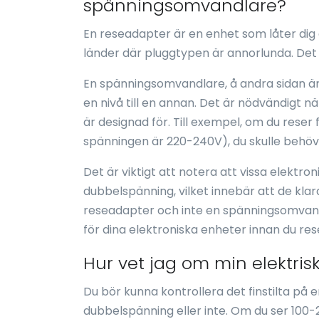
spänningsomvandlare?
En reseadapter är en enhet som låter dig 
länder där pluggtypen är annorlunda. Det 
En spänningsomvandlare, å andra sidan ä
en nivå till en annan. Det är nödvändigt n
är designad för. Till exempel, om du reser 
spänningen är 220-240V), du skulle behö
Det är viktigt att notera att vissa elekt
dubbelspänning, vilket innebär att de klar
reseadapter och inte en spänningsomvandla
för dina elektroniska enheter innan du res
Hur vet jag om min elektri
Du bör kunna kontrollera det finstilta på 
dubbelspänning eller inte. Om du ser 100