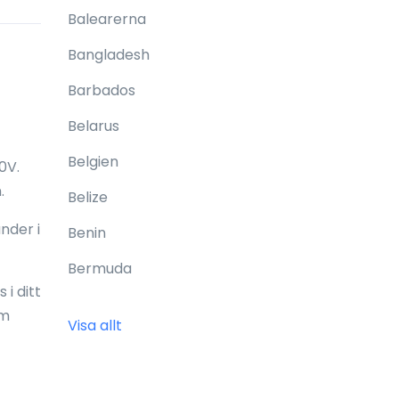
Balearerna
Bangladesh
Barbados
Belarus
Belgien
0V.
.
Belize
nder i
Benin
Bermuda
i ditt
Bhutan
om
Visa allt
Bolivia
Bonaire