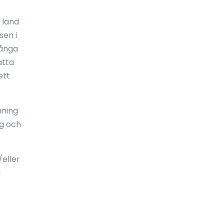
Ekvatorialguinea
 land
sen i
El Salvador
många
Elfenbenskusten
atta
ett
England
Eritrea
nning
Estland
ng och
Etiopien
Falklandsöarna
eller
u
Fiji
Filippinerna
Finland