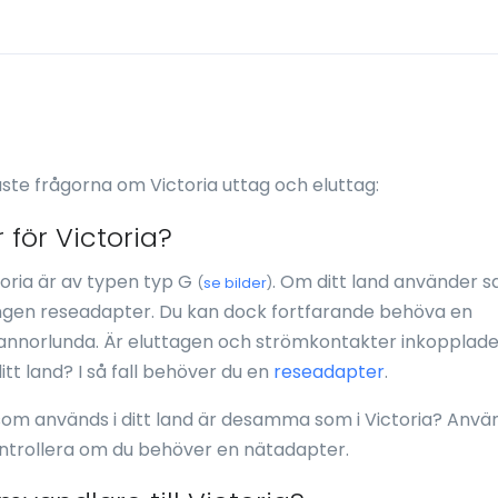
ste frågorna om Victoria uttag och eluttag:
för Victoria?
oria är av typen typ G
. Om ditt land använder
(
se bilder
)
ngen reseadapter. Du kan dock fortfarande behöva en
nnorlunda. Är eluttagen och strömkontakter inkopplad
tt land? I så fall behöver du en
reseadapter
.
om används i ditt land är desamma som i Victoria? Anvä
ontrollera om du behöver en nätadapter.