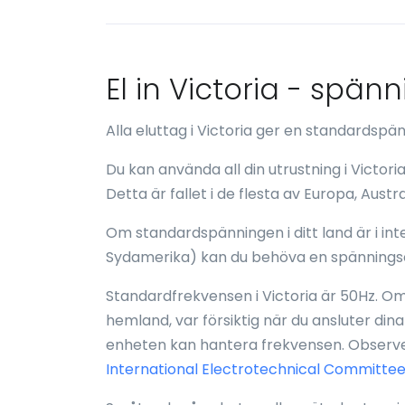
El in Victoria - spän
Alla eluttag i Victoria ger en standards
Du kan använda all din utrustning i Victor
Detta är fallet i de flesta av Europa, Austr
Om standardspänningen i ditt land är i inte
Sydamerika) kan du behöva en spänningso
Standardfrekvensen i Victoria är 50Hz. Om 
hemland, var försiktig när du ansluter dina
enheten kan hantera frekvensen. Observer
International Electrotechnical Committee