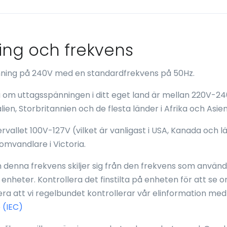
ning och frekvens
pänning på 240V med en standardfrekvens på 50Hz.
ia om uttagsspänningen i ditt eget land är mellan 220V-24
alien, Storbritannien och de flesta länder i Afrika och Asien
rvallet 100V-127V (vilket är vanligast i USA, Kanada och lä
mvandlare i Victoria.
denna frekvens skiljer sig från den frekvens som används 
 enheter. Kontrollera det finstilta på enheten för att se 
a att vi regelbundet kontrollerar vår elinformation med
 (IEC)