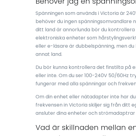
Behöver jag en spänningsom
Spänningen som används i Victoria är 240
behöver du ingen spänningsomvandlare när 
ditt land är annorlunda bör du kontroller
elektroniska enheter som hårstylingsverkty
eller e-läsare är dubbelspänning, men du 
annat land.
Du bör kunna kontrollera det finstilta på
eller inte. Om du ser 100-240V 50/60Hz t
fungerar med alla spänningar och frekven
Om din enhet eller nätadapter inte har d
frekvensen in Victoria skiljer sig från dit
ansluter dina enheter och strömadaptrar 
Vad är skillnaden mellan e