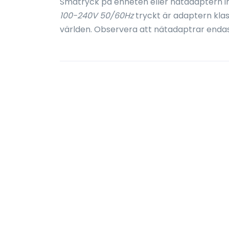
Småtryck på enheten eller nätadaptern i
100-240V 50/60Hz
tryckt är adaptern kla
världen. Observera att nätadaptrar enda