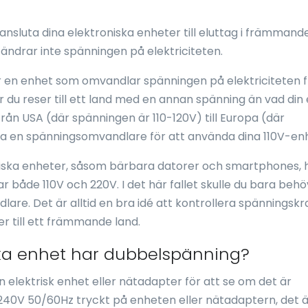
ansluta dina elektroniska enheter till eluttag i främmand
ändrar inte spänningen på elektriciteten.
r en enhet som omvandlar spänningen på elektriciteten 
är du reser till ett land med en annan spänning än vad din
från USA (där spänningen är 110-120V) till Europa (där
va en spänningsomvandlare för att använda dina 110V-en
roniska enheter, såsom bärbara datorer och smartphones, 
ar både 110V och 220V. I det här fallet skulle du bara beh
re. Det är alltid en bra idé att kontrollera spänningsk
er till ett främmande land.
ska enhet har dubbelspänning?
en elektrisk enhet eller nätadapter för att se om det är
-240V 50/60Hz tryckt på enheten eller nätadaptern, det ä