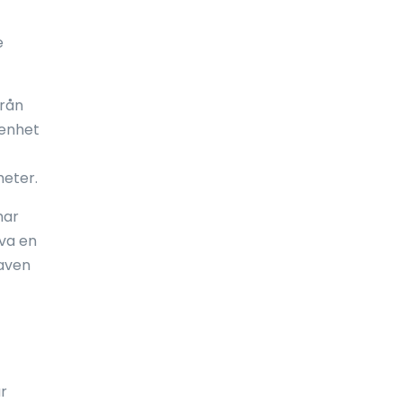
Frankrike
e
Fransk Polynesien
Franska Guyana
från
 enhet
Färöarna
Förenade arabemiraten (UAE)
heter.
Förenta staterna
har
öva en
Gabon
raven
Galápagosöarna
Gambia
Georgien
Ghana
r