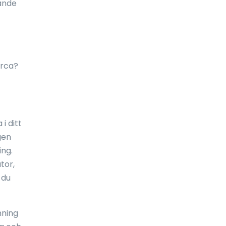
ande
Ekvatorialguinea
El Salvador
Elfenbenskusten
orca?
England
Eritrea
Estland
i ditt
gen
Etiopien
ing.
Falklandsöarna
tor,
 du
Fiji
Filippinerna
nning
Finland