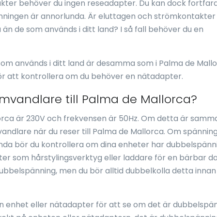
ter behöver du ingen reseadapter. Du kan dock fortfar
ingen är annorlunda. Är eluttagen och strömkontakter
n de som används i ditt land? I så fall behöver du en
som används i ditt land är desamma som i Palma de Mall
ör att kontrollera om du behöver en nätadapter.
vandlare till Palma de Mallorca?
rca är 230V och frekvensen är 50Hz. Om detta är samma 
ndlare när du reser till Palma de Mallorca. Om spännin
lunda bör du kontrollera om dina enheter har dubbelspänn
er som hårstylingsverktyg eller laddare för en bärbar da
 dubbelspänning, men du bör alltid dubbelkolla detta innan
 en enhet eller nätadapter för att se om det är dubbelspä