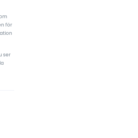
Bosnien och Hercegovina
som
Botswana
en för
Brasilien
ation
Brittiska Jungfruöarna
Brunei Darussalam
u ser
la
Bulgarien
Burkina Faso
Burundi
Caymanöarna
Centralafrikanska republiken
Chile