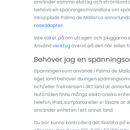
använder samma eluttag och strömkontak
behöva en spänningsomvandlare om spänn
inkopplade Palma de Mallorca annorlunda ä
reseadapter
.
Inte säker på om uttagen och pluggarna 
Använd
verktyg
överst på den här sidan f
Behöver jag en spänningsom
Spänningen som används i Palma de Mallo
eget land behöver du ingen spänningsomva
och/eller frekvensen i ditt land är annor
Nuförtiden finns många elektroniska enhet
telefon, iPad, surfplatta eller e-läsare är
använder enheten i ett annat land.
Du bör kunna kontrollera det finstilta på