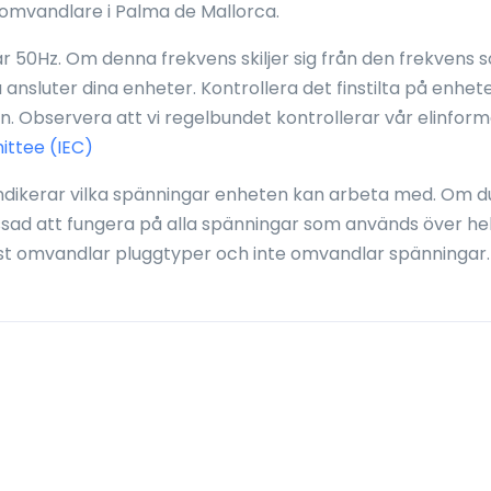
omvandlare i Palma de Mallorca.
r 50Hz. Om denna frekvens skiljer sig från den frekvens 
u ansluter dina enheter. Kontrollera det finstilta på enhet
. Observera att vi regelbundet kontrollerar vår elinform
ittee (IEC)
ndikerar vilka spänningar enheten kan arbeta med. Om d
ssad att fungera på alla spänningar som används över he
st omvandlar pluggtyper och inte omvandlar spänningar.