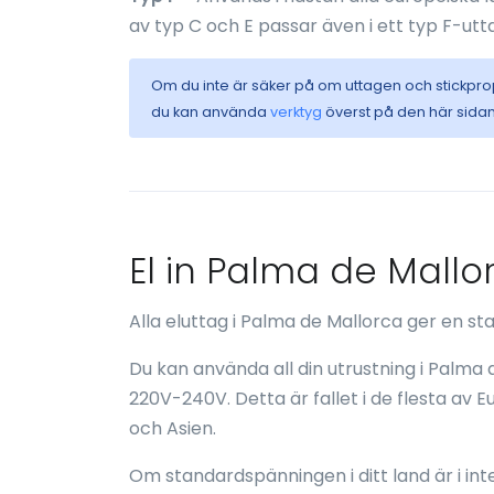
av typ C och E passar även i ett typ F-utt
Om du inte är säker på om uttagen och stickpr
du kan använda
verktyg
överst på den här sidan
El in Palma de Mallo
Alla eluttag i Palma de Mallorca ger en 
Du kan använda all din utrustning i Palma
220V-240V. Detta är fallet i de flesta av Eu
och Asien.
Om standardspänningen i ditt land är i inte