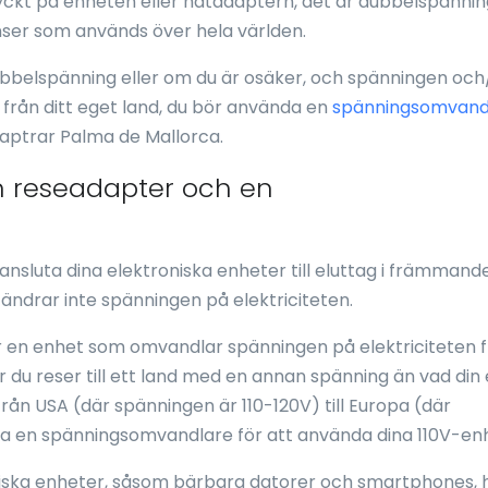
ryckt på enheten eller nätadaptern, det är dubbelspänni
ser som används över hela världen.
ubbelspänning eller om du är osäker, och spänningen och/
g från ditt eget land, du bör använda en
spänningsomvand
aptrar Palma de Mallorca.
n reseadapter och en
ansluta dina elektroniska enheter till eluttag i främmand
ändrar inte spänningen på elektriciteten.
r en enhet som omvandlar spänningen på elektriciteten 
är du reser till ett land med en annan spänning än vad din
från USA (där spänningen är 110-120V) till Europa (där
va en spänningsomvandlare för att använda dina 110V-en
roniska enheter, såsom bärbara datorer och smartphones, 