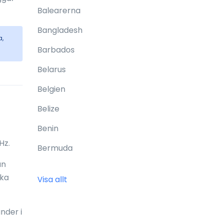
Balearerna
Bangladesh
a,
Barbados
Belarus
Belgien
Belize
Benin
Hz.
Bermuda
an
Bhutan
ika
Visa allt
Bolivia
Bonaire
nder i