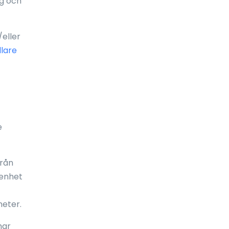
ng och
Frankrike
Fransk Polynesien
eller
lare
Franska Guyana
Färöarna
Förenade arabemiraten (UAE)
Förenta staterna
e
Gabon
Galápagosöarna
från
 enhet
Gambia
Georgien
heter.
Ghana
har