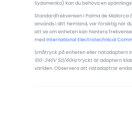
Sydamerika) kan du behöva en spännings
Standardfrekvensen i Palma de Mallorca ä
används i ditt hemland, var försiktig när d
att se om enheten kan hantera frekvensen
med
International Electrotechnical Comm
Småtryck på enheten eller nätadaptern i
100-240V 50/60Hz
tryckt är adaptern kla
världen. Observera att nätadaptrar enda