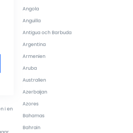
Angola
Anguilla
Antigua och Barbuda
Argentina
Armenien
Aruba
Australien
Azerbaijan
Azores
n i en
Bahamas
Bahrain
ggar