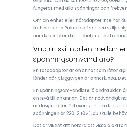
eller inte. Om du ser 100-240V 50/60Hz t
fungerar med alla spänningar och frekven
Om din enhet eller nätadapter inte har d
frekvensen in Palma de Mallorca skiljer si
när du ansluter dina enheter och strömad
Vad är skillnaden mellan e
spänningsomvandlare?
En reseadapter är en enhet som låter dig 
länder där pluggtypen är annorlunda. Det 
En spänningsomvandlare, å andra sidan ä
en nivå till en annan. Det är nödvändigt n
är designad för. Till exempel, om du reser 
spänningen är 220-240V), du skulle behö
Det är viktigt att notera att vissa elekt