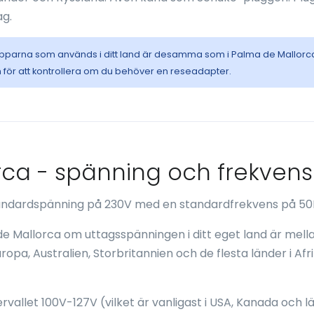
ag.
opparna som används i ditt land är desamma som i Palma de Mallorc
 för att kontrollera om du behöver en reseadapter.
rca - spänning och frekvens
standardspänning på 230V med en standardfrekvens på 50
 de Mallorca om uttagsspänningen i ditt eget land är mell
ropa, Australien, Storbritannien och de flesta länder i Afr
rvallet 100V-127V (vilket är vanligast i USA, Kanada och lä